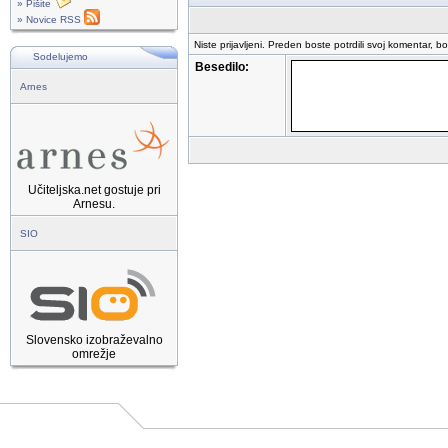
» Pišite
» Novice RSS
Niste prijavljeni. Preden boste potrdili svoj komentar, b
Sodelujemo
Besedilo:
Arnes
Učiteljska.net gostuje pri
Arnesu.
SIO
Slovensko izobraževalno
omrežje