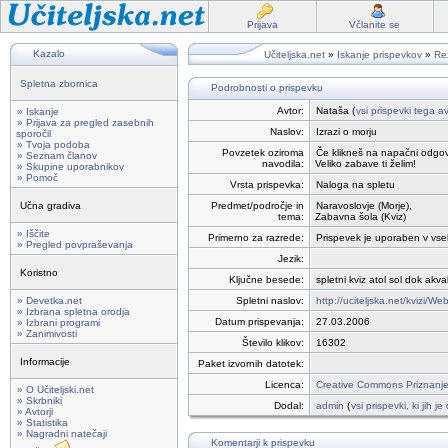
Prijava
Včlanite se
Kazalo
Učiteljska.net
»
Iskanje prispevkov
»
Rez
Spletna zbornica
Podrobnosti o prispevku
Avtor:
Nataša (
vsi prispevki tega av
» Iskanje
» Prijava za pregled zasebnih
Naslov:
Izrazi o morju
sporočil
» Tvoja podoba
Povzetek oziroma
Če klikneš na napačni odgov
» Seznam članov
navodila:
Veliko zabave ti želim!
» Skupine uporabnikov
» Pomoč
Vrsta prispevka:
Naloga na spletu
Učna gradiva
Predmet/področje in
Naravoslovje (Morje),
tema:
Zabavna šola (Kviz)
» Iščite
Primerno za razrede:
Prispevek je uporaben v vse
» Pregled povpraševanja
Jezik:
Koristno
Ključne besede:
spletni kviz atol sol dok ak
» Devetka.net
Spletni naslov:
http://uciteljska.net/kvizi/We
» Izbrana spletna orodja
Datum prispevanja:
27.03.2006
» Izbrani programi
» Zanimivosti
Število klikov:
16302
Informacije
Paket izvornih datotek:
Licenca:
Creative Commons Priznanje 
» O Učiteljski.net
» Skrbniki
Dodal:
admin
(
vsi prispevki, ki jih 
» Avtorji
» Statistika
» Nagradni natečaji
Komentarji k prispevku