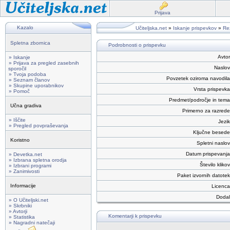
Prijava
Kazalo
Učiteljska.net
»
Iskanje prispevkov
»
Rez
Spletna zbornica
Podrobnosti o prispevku
Avtor
» Iskanje
» Prijava za pregled zasebnih
Naslov
sporočil
» Tvoja podoba
Povzetek oziroma navodila
» Seznam članov
» Skupine uporabnikov
Vrsta prispevka
» Pomoč
Predmet/področje in tema
Učna gradiva
Primerno za razrede
» Iščite
Jezik
» Pregled povpraševanja
Ključne besede
Koristno
Spletni naslov
Datum prispevanja
» Devetka.net
» Izbrana spletna orodja
Število klikov
» Izbrani programi
» Zanimivosti
Paket izvornih datotek
Informacije
Licenca
Dodal
» O Učiteljski.net
» Skrbniki
» Avtorji
Komentarji k prispevku
» Statistika
» Nagradni natečaji