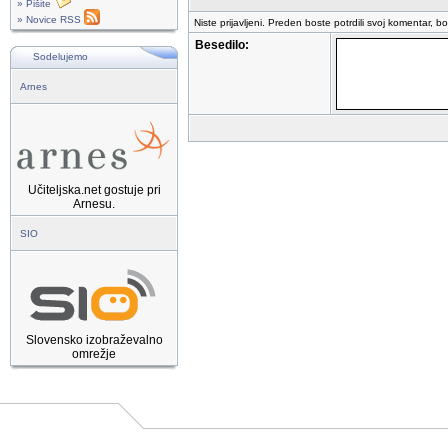
» Pišite
» Novice RSS
Niste prijavljeni. Preden boste potrdili svoj komentar, b
Besedilo:
Sodelujemo
Arnes
Učiteljska.net gostuje pri
Arnesu.
SIO
Slovensko izobraževalno
omrežje