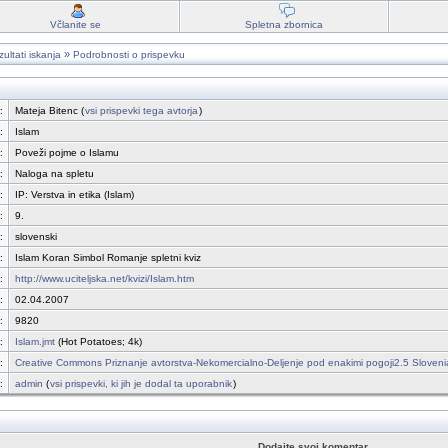
Včlanite se
Spletna zbornica
»
ultati iskanja
Podrobnosti o prispevku
:
Mateja Bitenc (
vsi prispevki tega avtorja
)
:
Islam
:
Poveži pojme o Islamu
:
Naloga na spletu
:
IP: Verstva in etika (Islam)
:
9.
:
slovenski
:
Islam Koran Simbol Romanje spletni kviz
:
http://www.uciteljska.net/kvizi/Islam.htm
:
02.04.2007
:
9820
:
Islam.jmt
(Hot Potatoes; 4k)
:
Creative Commons Priznanje avtorstva-Nekomercialno-Deljenje pod enakimi pogoji2.5 Sloveni
:
admin
(
vsi prispevki, ki jih je dodal ta uporabnik
)
Dodajte svoj komentar