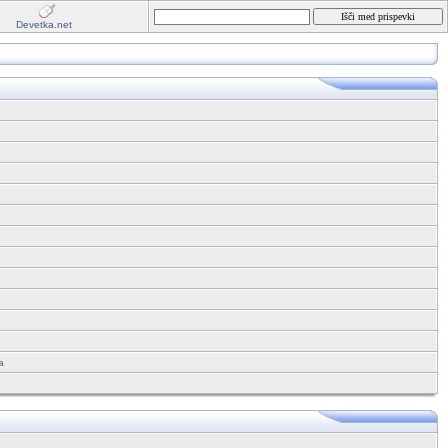
Devetka.net
a