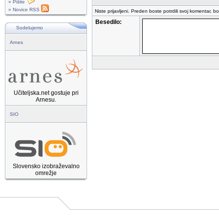
» Pišite
» Novice RSS
Niste prijavljeni. Preden boste potrdili svoj komentar, b
Besedilo:
Sodelujemo
Arnes
Učiteljska.net gostuje pri
Arnesu.
SIO
Slovensko izobraževalno
omrežje