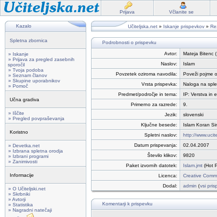
Prijava
Včlanite se
Kazalo
Učiteljska.net
»
Iskanje prispevkov
»
Rez
Spletna zbornica
Podrobnosti o prispevku
Avtor:
Mateja Bitenc (
» Iskanje
» Prijava za pregled zasebnih
Naslov:
Islam
sporočil
» Tvoja podoba
Povzetek oziroma navodila:
Poveži pojme o
» Seznam članov
» Skupine uporabnikov
Vrsta prispevka:
Naloga na sple
» Pomoč
Predmet/področje in tema:
IP: Verstva in e
Učna gradiva
Primerno za razrede:
9.
» Iščite
Jezik:
slovenski
» Pregled povpraševanja
Ključne besede:
Islam Koran Si
Koristno
Spletni naslov:
http://www.ucite
Datum prispevanja:
02.04.2007
» Devetka.net
» Izbrana spletna orodja
Število klikov:
9820
» Izbrani programi
» Zanimivosti
Paket izvornih datotek:
Islam.jmt
(Hot P
Informacije
Licenca:
Creative Commo
Dodal:
admin
(
vsi pris
» O Učiteljski.net
» Skrbniki
» Avtorji
Komentarji k prispevku
» Statistika
» Nagradni natečaji