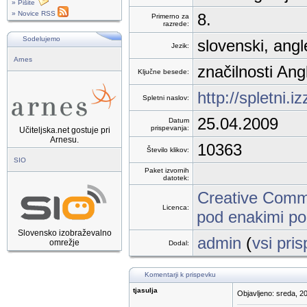
» Pišite
» Novice RSS
8.
Primerno za
razrede:
Sodelujemo
slovenski, angl
Jezik:
Arnes
značilnosti Ang
Ključne besede:
http://spletni.
Spletni naslov:
25.04.2009
Datum
prispevanja:
Učiteljska.net gostuje pri
Arnesu.
10363
Število klikov:
SIO
Paket izvornih
datotek:
Creative Commo
Licenca:
pod enakimi po
Slovensko izobraževalno
admin
(
vsi pris
omrežje
Dodal:
Komentarji k prispevku
tjasulja
Objavljeno: sreda, 2