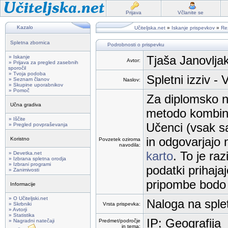
Prijava
Včlanite se
Kazalo
Učiteljska.net
»
Iskanje prispevkov
»
Rez
Spletna zbornica
Podrobnosti o prispevku
Tjaša Janovljak
» Iskanje
Avtor:
» Prijava za pregled zasebnih
sporočil
» Tvoja podoba
Spletni izziv -
» Seznam članov
Naslov:
» Skupine uporabnikov
» Pomoč
Za diplomsko n
Učna gradiva
metodo kombinir
» Iščite
Učenci (vsak sa
» Pregled povpraševanja
in odgovarjajo
Koristno
Povzetek oziroma
navodila:
karto
. To je raz
» Devetka.net
» Izbrana spletna orodja
» Izbrani programi
podatki prihaja
» Zanimivosti
pripombe bodo 
Informacije
» O Učiteljski.net
Naloga na splet
» Skrbniki
Vrsta prispevka:
» Avtorji
» Statistika
IP: Geografija
» Nagradni natečaji
Predmet/področje
in tema: