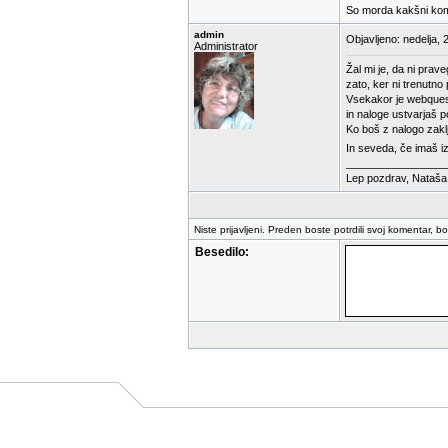
So morda kakšni kome
admin
Objavljeno: nedelja, 
Administrator
Žal mi je, da ni prav
zato, ker ni trenutno 
Vsekakor je webquest
in naloge ustvarjaš 
Ko boš z nalogo zaklj
In seveda, če imaš iz
_________________
Lep pozdrav, Nataša
Niste prijavljeni. Preden boste potrdili svoj komentar, b
Besedilo: