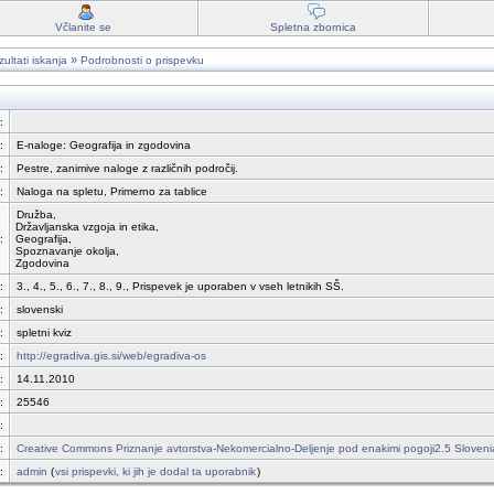
Včlanite se
Spletna zbornica
»
ultati iskanja
Podrobnosti o prispevku
:
:
E-naloge: Geografija in zgodovina
:
Pestre, zanimive naloge z različnih področij.
:
Naloga na spletu, Primerno za tablice
Družba,
Državljanska vzgoja in etika,
:
Geografija,
Spoznavanje okolja,
Zgodovina
:
3., 4., 5., 6., 7., 8., 9., Prispevek je uporaben v vseh letnikih SŠ.
:
slovenski
:
spletni kviz
:
http://egradiva.gis.si/web/egradiva-os
:
14.11.2010
:
25546
:
:
Creative Commons Priznanje avtorstva-Nekomercialno-Deljenje pod enakimi pogoji2.5 Sloveni
:
admin
(
vsi prispevki, ki jih je dodal ta uporabnik
)