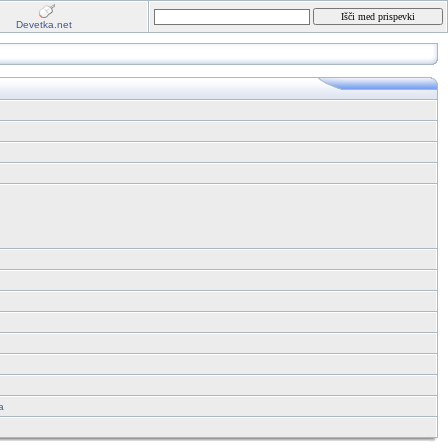
Devetka.net
a