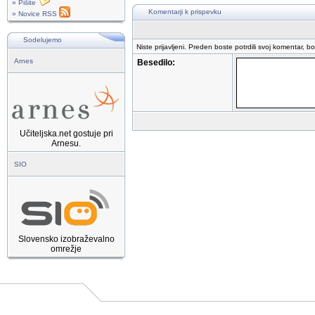
» Pišite
Komentarji k prispevku
» Novice RSS
Sodelujemo
Niste prijavljeni. Preden boste potrdili svoj komentar, b
Arnes
Besedilo:
Učiteljska.net gostuje pri
Arnesu.
SIO
Slovensko izobraževalno
omrežje