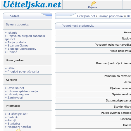
Prijava
Kazalo
Učiteljska.net
»
Iskanje prispevkov
»
Rez
Spletna zbornica
Podrobnosti o prispevku
Avtor
» Iskanje
» Prijava za pregled zasebnih
Naslov
sporočil
» Tvoja podoba
Povzetek oziroma navodila
» Seznam članov
» Skupine uporabnikov
Vrsta prispevka
» Pomoč
Učna gradiva
Predmet/področje in tema
» Iščite
» Pregled povpraševanja
Primerno za razrede
Koristno
Jezik
» Devetka.net
Ključne besede
» Izbrana spletna orodja
» Izbrani programi
Spletni naslov
» Zanimivosti
Datum prispevanja
Informacije
Število klikov
Paket izvornih datotek
» O Učiteljski.net
» Skrbniki
Licenca
» Avtorji
» Statistika
Dodal
» Nagradni natečaji