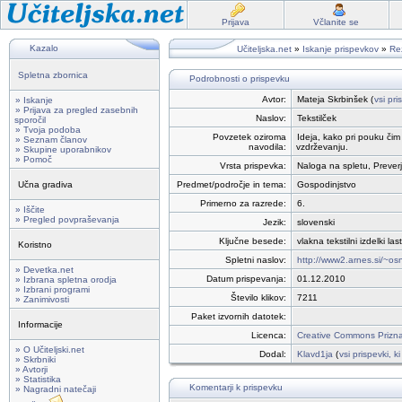
Prijava
Včlanite se
Kazalo
Učiteljska.net
»
Iskanje prispevkov
»
Rez
Spletna zbornica
Podrobnosti o prispevku
Avtor:
Mateja Skrbinšek (
vsi pri
» Iskanje
» Prijava za pregled zasebnih
Naslov:
Tekstilček
sporočil
» Tvoja podoba
Povzetek oziroma
Ideja, kako pri pouku čim 
» Seznam članov
navodila:
vzdrževanju.
» Skupine uporabnikov
» Pomoč
Vrsta prispevka:
Naloga na spletu, Preverj
Učna gradiva
Predmet/področje in tema:
Gospodinjstvo
Primerno za razrede:
6.
» Iščite
» Pregled povpraševanja
Jezik:
slovenski
Ključne besede:
vlakna tekstilni izdelki l
Koristno
Spletni naslov:
http://www2.arnes.si/~os
» Devetka.net
Datum prispevanja:
01.12.2010
» Izbrana spletna orodja
» Izbrani programi
Število klikov:
7211
» Zanimivosti
Paket izvornih datotek:
Informacije
Licenca:
Creative Commons Priznan
» O Učiteljski.net
Dodal:
Klavd1ja
(
vsi prispevki, k
» Skrbniki
» Avtorji
» Statistika
Komentarji k prispevku
» Nagradni natečaji