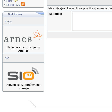
» Pišite
» Novice RSS
Niste prijavljeni. Preden boste potrdili svoj komentar, b
Besedilo:
Sodelujemo
Arnes
Učiteljska.net gostuje pri
Arnesu.
SIO
Slovensko izobraževalno
omrežje