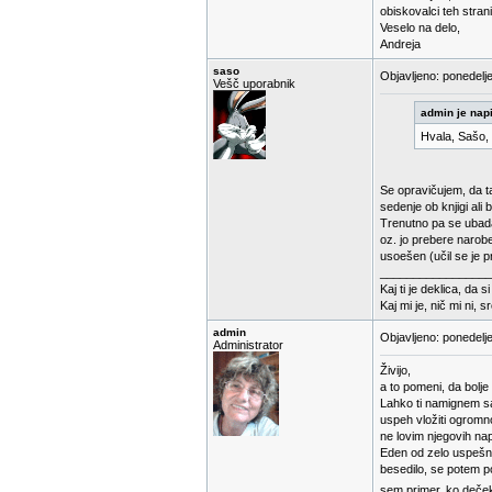
obiskovalci teh stran
Veselo na delo,
Andreja
saso
Objavljeno: ponedelj
Vešč uporabnik
admin je napi
Hvala, Sašo, 
Se opravičujem, da 
sedenje ob knjigi ali 
Trenutno pa se ubad
oz. jo prebere narobe
usoešen (učil se je 
_________________
Kaj ti je deklica, da s
Kaj mi je, nič mi ni, s
admin
Objavljeno: ponedelj
Administrator
Živijo,
a to pomeni, da bolj
Lahko ti namignem sa
uspeh vložiti ogromno
ne lovim njegovih na
Eden od zelo uspešnih
besedilo, se potem p
sem primer, ko deček