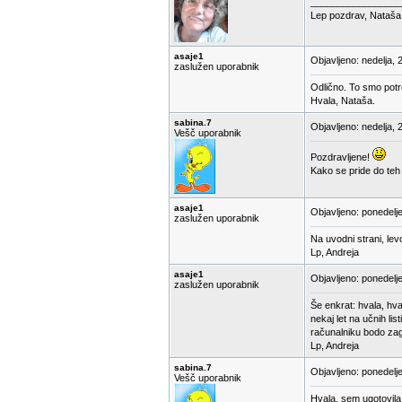
_________________
Lep pozdrav, Nataša
asaje1
Objavljeno: nedelja, 
zaslužen uporabnik
Odlično. To smo potr
Hvala, Nataša.
sabina.7
Objavljeno: nedelja, 
Vešč uporabnik
Pozdravljene!
Kako se pride do teh 
asaje1
Objavljeno: ponedelj
zaslužen uporabnik
Na uvodni strani, levo
Lp, Andreja
asaje1
Objavljeno: ponedelj
zaslužen uporabnik
Še enkrat: hvala, hva
nekaj let na učnih li
računalniku bodo zag
Lp, Andreja
sabina.7
Objavljeno: ponedelj
Vešč uporabnik
Hvala, sem ugotovila.