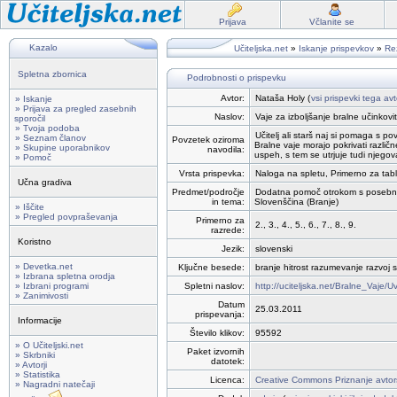
Prijava
Včlanite se
Kazalo
Učiteljska.net
»
Iskanje prispevkov
»
Rez
Spletna zbornica
Podrobnosti o prispevku
Avtor:
Nataša Holy (
vsi prispevki tega avt
» Iskanje
» Prijava za pregled zasebnih
Naslov:
Vaje za izboljšanje bralne učink
sporočil
» Tvoja podoba
Učitelj ali starš naj si pomaga s 
» Seznam članov
Povzetek oziroma
Bralne vaje morajo pokrivati različ
» Skupine uporabnikov
navodila:
uspeh, s tem se utrjuje tudi njego
» Pomoč
Vrsta prispevka:
Naloga na spletu, Primerno za tabli
Učna gradiva
Predmet/področje
Dodatna pomoč otrokom s posebn
in tema:
Slovenščina (Branje)
» Iščite
» Pregled povpraševanja
Primerno za
2., 3., 4., 5., 6., 7., 8., 9.
razrede:
Koristno
Jezik:
slovenski
» Devetka.net
Ključne besede:
branje hitrost razumevanje razvoj s
» Izbrana spletna orodja
» Izbrani programi
Spletni naslov:
http://uciteljska.net/Bralne_Vaje/
» Zanimivosti
Datum
25.03.2011
prispevanja:
Informacije
Število klikov:
95592
» O Učiteljski.net
Paket izvornih
» Skrbniki
datotek:
» Avtorji
» Statistika
Licenca:
Creative Commons Priznanje avtor
» Nagradni natečaji