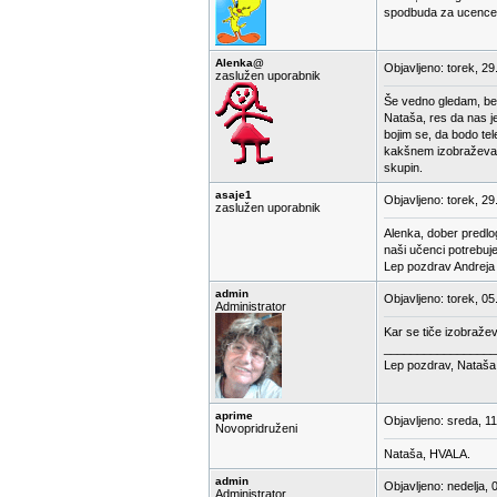
spodbuda za ucence.
Alenka@
Objavljeno: torek, 29
zaslužen uporabnik
Še vedno gledam, ber
Nataša, res da nas je
bojim se, da bodo tel
kakšnem izobraževanju
skupin.
asaje1
Objavljeno: torek, 29
zaslužen uporabnik
Alenka, dober predlog.
naši učenci potrebuje
Lep pozdrav Andreja
admin
Objavljeno: torek, 05
Administrator
Kar se tiče izobražev
_________________
Lep pozdrav, Nataša
aprime
Objavljeno: sreda, 1
Novopridruženi
Nataša, HVALA.
admin
Objavljeno: nedelja, 
Administrator