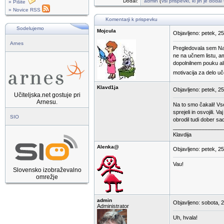
Dodal:
admin
(
vsi prispevki, ki jih je doda
» Pišite
» Novice RSS
Komentarji k prispevku
Sodelujemo
Mojcula
Objavljeno: petek, 2
Arnes
Pregledovala sem Nata
ne na učnem listu, am
dopolnilnem pouku ali
motivacija za delo u
Klavd1ja
Objavljeno: petek, 2
Učiteljska.net gostuje pri
Arnesu.
Na to smo čakali! Vse 
sprejeli in osvojili.
SIO
obrodil tudi dober sa
_________________
Klavdija
Alenka@
Objavljeno: petek, 2
Vau!
Slovensko izobraževalno
omrežje
admin
Objavljeno: sobota, 
Administrator
Uh, hvala!