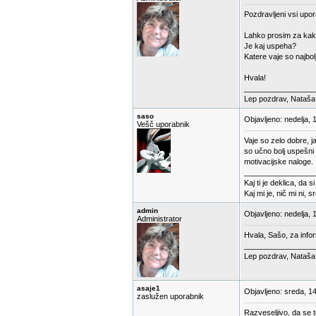
Pozdravljeni vsi upora
Lahko prosim za kak
Je kaj uspeha?
Katere vaje so najbolj
Hvala!
_________________
Lep pozdrav, Nataša
saso
Objavljeno: nedelja, 
Vešč uporabnik
Vaje so zelo dobre, j
so učno bolj uspešni 
motivacijske naloge.
_________________
Kaj ti je deklica, da s
Kaj mi je, nič mi ni, s
admin
Objavljeno: nedelja, 
Administrator
Hvala, Sašo, za infor
_________________
Lep pozdrav, Nataša
asaje1
Objavljeno: sreda, 1
zaslužen uporabnik
Razveseljivo, da se t