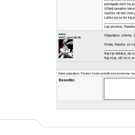
pomagala sem mu pose
Učitelj navadno take
staršev ob tem zelo 
Lahko pa se še kaj p
_________________
Lep pozdrav, Nataša
saso
Objavljeno: sobota, 
Vešč uporabnik
Hvala, Nataša, se v
_________________
Kaj ti je deklica, da s
Kaj mi je, nič mi ni, s
Niste prijavljeni. Preden boste potrdili svoj komentar, b
Besedilo: