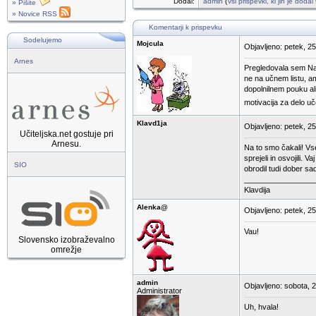
Dodal:
admin
(
vsi prispevki, ki jih je doda
» Pišite
» Novice RSS
Komentarji k prispevku
Sodelujemo
Mojcula
Objavljeno: petek, 2
Arnes
Pregledovala sem Nata
ne na učnem listu, am
dopolnilnem pouku ali
motivacija za delo u
Klavd1ja
Objavljeno: petek, 2
Učiteljska.net gostuje pri
Arnesu.
Na to smo čakali! Vse 
sprejeli in osvojili.
SIO
obrodil tudi dober sa
_________________
Klavdija
Alenka@
Objavljeno: petek, 2
Vau!
Slovensko izobraževalno
omrežje
admin
Objavljeno: sobota, 
Administrator
Uh, hvala!