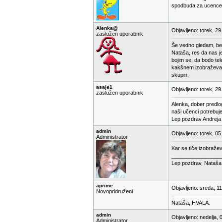
spodbuda za ucence.
Alenka@
Objavljeno: torek, 29
zaslužen uporabnik
Še vedno gledam, ber
Nataša, res da nas je
bojim se, da bodo tel
kakšnem izobraževanju
skupin.
asaje1
Objavljeno: torek, 29
zaslužen uporabnik
Alenka, dober predlog.
naši učenci potrebuje
Lep pozdrav Andreja
admin
Objavljeno: torek, 05
Administrator
Kar se tiče izobražev
_________________
Lep pozdrav, Nataša
aprime
Objavljeno: sreda, 1
Novopridruženi
Nataša, HVALA.
admin
Objavljeno: nedelja, 
Administrator