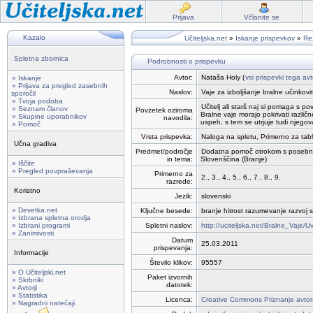
Prijava
Včlanite se
Kazalo
Učiteljska.net
»
Iskanje prispevkov
»
Rez
Spletna zbornica
Podrobnosti o prispevku
Avtor:
Nataša Holy (
vsi prispevki tega avt
» Iskanje
» Prijava za pregled zasebnih
Naslov:
Vaje za izboljšanje bralne učink
sporočil
» Tvoja podoba
Učitelj ali starš naj si pomaga s 
» Seznam članov
Povzetek oziroma
Bralne vaje morajo pokrivati različ
» Skupine uporabnikov
navodila:
uspeh, s tem se utrjuje tudi njego
» Pomoč
Vrsta prispevka:
Naloga na spletu, Primerno za tabli
Učna gradiva
Predmet/področje
Dodatna pomoč otrokom s posebn
in tema:
Slovenščina (Branje)
» Iščite
» Pregled povpraševanja
Primerno za
2., 3., 4., 5., 6., 7., 8., 9.
razrede:
Koristno
Jezik:
slovenski
» Devetka.net
Ključne besede:
branje hitrost razumevanje razvoj s
» Izbrana spletna orodja
» Izbrani programi
Spletni naslov:
http://uciteljska.net/Bralne_Vaje/
» Zanimivosti
Datum
25.03.2011
prispevanja:
Informacije
Število klikov:
95557
» O Učiteljski.net
Paket izvornih
» Skrbniki
datotek:
» Avtorji
» Statistika
Licenca:
Creative Commons Priznanje avtor
» Nagradni natečaji