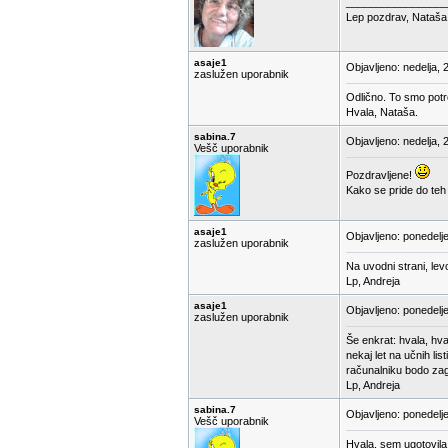
_________________
Lep pozdrav, Nataša
asaje1
Objavljeno: nedelja, 
zaslužen uporabnik
Odlično. To smo potr
Hvala, Nataša.
sabina.7
Objavljeno: nedelja, 
Vešč uporabnik
Pozdravljene!
Kako se pride do teh 
asaje1
Objavljeno: ponedelj
zaslužen uporabnik
Na uvodni strani, levo
Lp, Andreja
asaje1
Objavljeno: ponedelj
zaslužen uporabnik
Še enkrat: hvala, hva
nekaj let na učnih li
računalniku bodo zag
Lp, Andreja
sabina.7
Objavljeno: ponedelj
Vešč uporabnik
Hvala, sem ugotovila.