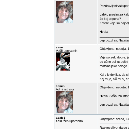
Pozdravljeni vsi upora
Lahko prosim za kak
Je kaj uspeha?
Katere vaje so najbolj
Hvala!
_________________
Lep pozdrav, Nataša
saso
Objavljeno: nedelja, 
Vešč uporabnik
Vaje so zelo dobre, j
so učno bolj uspešni 
motivacijske naloge.
_________________
Kaj ti je deklica, da s
Kaj mi je, nič mi ni, s
admin
Objavljeno: nedelja, 
Administrator
Hvala, Sašo, za infor
_________________
Lep pozdrav, Nataša
asaje1
Objavljeno: sreda, 1
zaslužen uporabnik
Razveseljivo, da se t