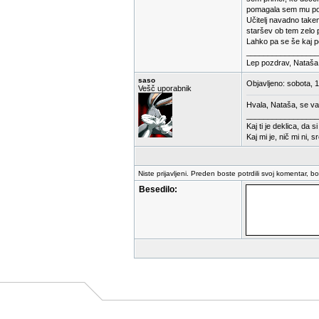
pomagala sem mu pose
Učitelj navadno take
staršev ob tem zelo 
Lahko pa se še kaj p
_________________
Lep pozdrav, Nataša
saso
Objavljeno: sobota, 
Vešč uporabnik
Hvala, Nataša, se v
_________________
Kaj ti je deklica, da s
Kaj mi je, nič mi ni, s
Niste prijavljeni. Preden boste potrdili svoj komentar, b
Besedilo: