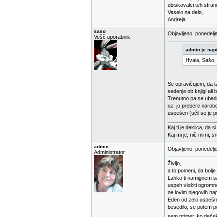
obiskovalci teh stran
Veselo na delo,
Andreja
saso
Objavljeno: ponedelj
Vešč uporabnik
admin je napi
Hvala, Sašo, 
Se opravičujem, da 
sedenje ob knjigi ali 
Trenutno pa se ubad
oz. jo prebere narobe
usoešen (učil se je 
_________________
Kaj ti je deklica, da s
Kaj mi je, nič mi ni, s
admin
Objavljeno: ponedelj
Administrator
Živijo,
a to pomeni, da bolj
Lahko ti namignem sa
uspeh vložiti ogromno
ne lovim njegovih na
Eden od zelo uspešnih
besedilo, se potem p
sem primer, ko deček