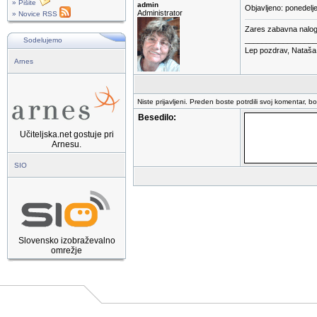
» Pišite
admin
Objavljeno: ponedelj
Administrator
» Novice RSS
Zares zabavna nalog
_________________
Sodelujemo
Lep pozdrav, Nataša
Arnes
Niste prijavljeni. Preden boste potrdili svoj komentar, b
Besedilo:
Učiteljska.net gostuje pri
Arnesu.
SIO
Slovensko izobraževalno
omrežje