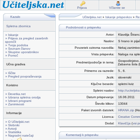
Prijava
Včlanite se
Kazalo
Učiteljska.net
»
Iskanje prispevkov
»
Rez
Spletna zbornica
Podrobnosti o prispevku
Avtor:
Klavdija Štranc
» Iskanje
» Prijava za pregled zasebnih
Naslov:
S hrano in pija
sporočil
» Tvoja podoba
Povzetek oziroma navodila:
Nekaj zanimivost
» Seznam članov
» Skupine uporabnikov
Vrsta prispevka:
Naloga na sple
» Pomoč
Gospodinjstvo,
Predmet/področje in tema:
Učna gradiva
Zabavna šola (
Primerno za razrede:
5., 6.
» Iščite
» Pregled povpraševanja
Jezik:
slovenski
Ključne besede:
spletni kviz
Koristno
Spletni naslov:
http://ucitelj
» Devetka.net
Datum prispevanja:
16.06.2011
» Izbrana spletna orodja
» Izbrani programi
Število klikov:
13044
» Zanimivosti
Paket izvornih datotek:
HRANA.zip
(Ho
Informacije
Licenca:
Creative Commo
» O Učiteljski.net
Dodal:
Klavd1ja
(
vsi p
» Skrbniki
» Avtorji
» Statistika
Komentarji k prispevku
» Nagradni natečaji