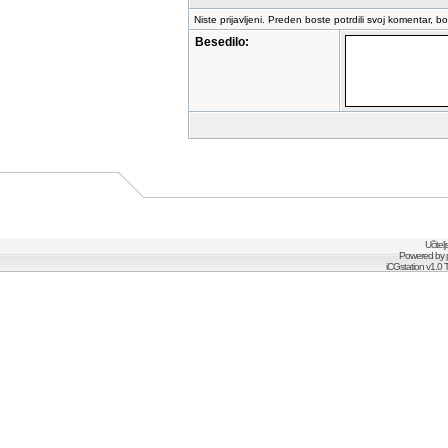
Niste prijavljeni. Preden boste potrdili svoj komentar, b
Besedilo:
Učitel
Powered by
iCGstation v1.0