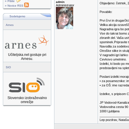
» Pišite
admin
Objavljeno: četrtek, 
Administrator
» Novice RSS
Povabilo:
Sodelujemo
Prvi črvi in drugarčki
Velika akcija ozavešč
Arnes
Nagradna igra bo pote
Vse do takrat bomo z
zbranih del. Vaša us
spominek.Pripravite t
Navodila za sodelovan
Otroške slike in skul
Učiteljska.net gostuje pri
V nagradni igri lahko
Arnesu.
Cevkovo umetnino.
Izdelki, ki bodo po m
SIO
predstavljeni na splet
Poslani izdelki mora
• za posameznike: ime
• za OŠ: ime razreda,
Izdelke, s pripisom C
Slovensko izobraževalno
omrežje
JP Vodovod-Kanalizaci
Vodovodna cesta 90
1000 Ljubljana
_________________
Lep pozdrav, Nataša