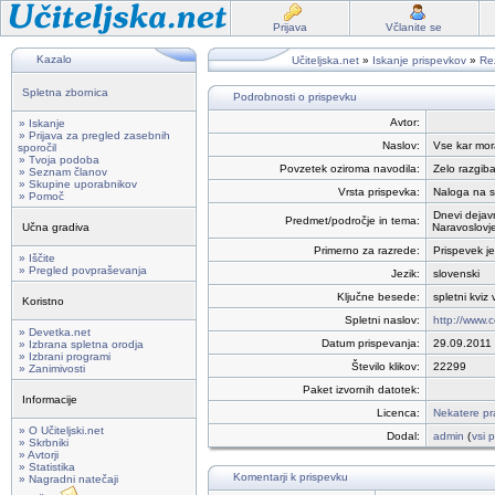
Prijava
Včlanite se
Kazalo
Učiteljska.net
»
Iskanje prispevkov
»
Rez
Spletna zbornica
Podrobnosti o prispevku
Avtor:
» Iskanje
» Prijava za pregled zasebnih
Naslov:
Vse kar mor
sporočil
» Tvoja podoba
Povzetek oziroma navodila:
Zelo razgiba
» Seznam članov
» Skupine uporabnikov
Vrsta prispevka:
Naloga na s
» Pomoč
Dnevi dejavn
Predmet/področje in tema:
Učna gradiva
Naravoslovje
Primerno za razrede:
Prispevek je
» Iščite
» Pregled povpraševanja
Jezik:
slovenski
Ključne besede:
spletni kviz
Koristno
Spletni naslov:
http://www.c
» Devetka.net
Datum prispevanja:
29.09.2011
» Izbrana spletna orodja
» Izbrani programi
Število klikov:
22299
» Zanimivosti
Paket izvornih datotek:
Informacije
Licenca:
Nekatere pr
» O Učiteljski.net
Dodal:
admin
(
vsi 
» Skrbniki
» Avtorji
» Statistika
Komentarji k prispevku
» Nagradni natečaji