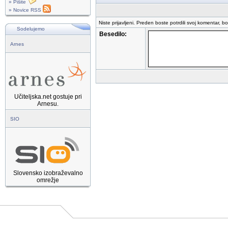
» Pišite
» Novice RSS
Niste prijavljeni. Preden boste potrdili svoj komentar, b
Sodelujemo
Besedilo:
Arnes
Učiteljska.net gostuje pri
Arnesu.
SIO
Slovensko izobraževalno
omrežje