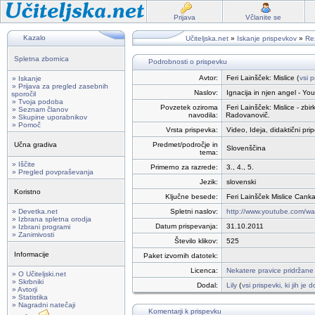
Prijava
Včlanite se
Kazalo
Učiteljska.net
»
Iskanje prispevkov
»
Rez
Spletna zbornica
Podrobnosti o prispevku
Avtor:
Feri Lainšček: Mislice (
vsi p
» Iskanje
» Prijava za pregled zasebnih
Naslov:
Ignacija in njen angel - Yo
sporočil
» Tvoja podoba
Povzetek oziroma
Feri Lainšček: Mislice - zbi
» Seznam članov
navodila:
Radovanovič.
» Skupine uporabnikov
» Pomoč
Vrsta prispevka:
Video, Ideja, didaktični pr
Učna gradiva
Predmet/področje in
Slovenščina
tema:
» Iščite
Primerno za razrede:
3., 4., 5.
» Pregled povpraševanja
Jezik:
slovenski
Koristno
Ključne besede:
Feri Lainšček Mislice Canka
» Devetka.net
Spletni naslov:
http://www.youtube.com/w
» Izbrana spletna orodja
Datum prispevanja:
31.10.2011
» Izbrani programi
» Zanimivosti
Število klikov:
525
Informacije
Paket izvornih datotek:
Licenca:
Nekatere pravice pridržane
» O Učiteljski.net
» Skrbniki
Dodal:
Lily
(
vsi prispevki, ki jih je
» Avtorji
» Statistika
» Nagradni natečaji
Komentarji k prispevku