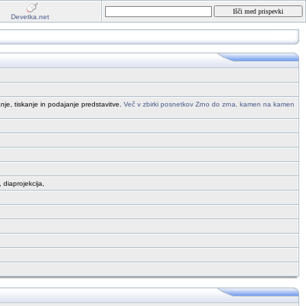
Devetka.net
je, tiskanje in podajanje predstavitve.
Več v zbirki posnetkov Zrno do zrna, kamen na kamen
 diaprojekcija,