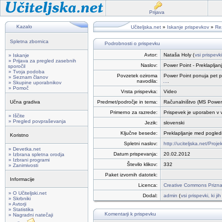
Prijava
Kazalo
Učiteljska.net
»
Iskanje prispevkov
»
Rez
Spletna zbornica
Podrobnosti o prispevku
Avtor:
Nataša Holy (
vsi prispevk
» Iskanje
» Prijava za pregled zasebnih
Naslov:
Power Point - Preklapljan
sporočil
» Tvoja podoba
Povzetek oziroma
Power Point ponuja pet po
» Seznam članov
navodila:
...
.
» Skupine uporabnikov
» Pomoč
Vrsta prispevka:
Video
Učna gradiva
Predmet/področje in tema:
Računalništvo (MS Power
Primerno za razrede:
Prispevek je uporaben v vs
» Iščite
» Pregled povpraševanja
Jezik:
slovenski
Ključne besede:
Preklapljanje med pogledi,
Koristno
Spletni naslov:
http://uciteljska.net/Proj
» Devetka.net
Datum prispevanja:
20.02.2012
» Izbrana spletna orodja
» Izbrani programi
Število klikov:
332
» Zanimivosti
Paket izvornih datotek:
Informacije
Licenca:
Creative Commons Priznan
» O Učiteljski.net
Dodal:
admin
(
vsi prispevki, ki j
» Skrbniki
» Avtorji
» Statistika
Komentarji k prispevku
» Nagradni natečaji