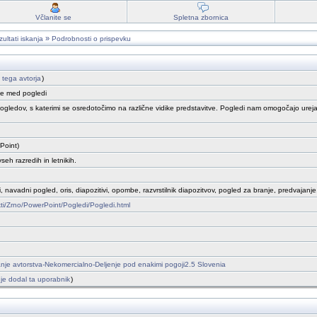
Včlanite se
Spletna zbornica
»
ultati iskanja
Podrobnosti o prispevku
i tega avtorja
)
je med pogledi
gledov, s katerimi se osredotočimo na različne vidike predstavitve. Pogledi nam omogočajo urejan
Point)
eh razredih in letnikih.
 navadni pogled, oris, diapozitivi, opombe, razvrstilnik diapozitvov, pogled za branje, predvajanje,
ekti/Zrno/PowerPoint/Pogledi/Pogledi.html
je avtorstva-Nekomercialno-Deljenje pod enakimi pogoji2.5 Slovenia
ih je dodal ta uporabnik
)