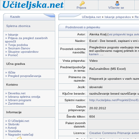
Prijava
Včlanite se
Kazalo
Učiteljska.net
»
Iskanje prispevkov
»
Rez
Spletna zbornica
Podrobnosti o prispevku
Avtor:
Alenka Kralj (
vsi prispevki tega avt
» Iskanje
» Prijava za pregled zasebnih
Naslov:
Excel - Dve besedi, zapisani v eni c
sporočil
» Tvoja podoba
Preglednice pogosto vsebujejo ime 
» Seznam članov
Povzetek oziroma
red upoštevamo najprej priimek in 
» Skupine uporabnikov
navodila:
kamen ...
.
» Pomoč
Vrsta prispevka:
Video
Učna gradiva
Predmet/področje
Računalništvo (MS Excel)
in tema:
» Iščite
» Pregled povpraševanja
Primerno za
Prispevek je uporaben v vseh razred
razrede:
Koristno
Jezik:
slovenski
» Devetka.net
Ključne besede:
razdruževanje besed razvrščanje ur
» Izbrana spletna orodja
» Izbrani programi
Spletni naslov:
http://uciteljska.net/Projekti/Zr
» Zanimivosti
Datum
20.02.2012
prispevanja:
Informacije
Število klikov:
604
» O Učiteljski.net
Paket izvornih
» Skrbniki
datotek:
» Avtorji
» Statistika
Licenca:
Creative Commons Priznanje avtor
» Nagradni natečaji