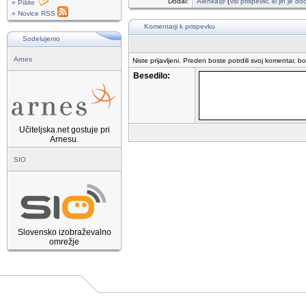
Dodal:
Alenka@
(
vsi prispevki, ki jih je d
» Pišite
» Novice RSS
Komentarji k prispevku
Sodelujemo
Arnes
Niste prijavljeni. Preden boste potrdili svoj komentar, b
Besedilo:
Učiteljska.net gostuje pri
Arnesu.
SIO
Slovensko izobraževalno
omrežje