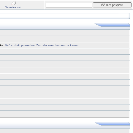
Devetka.net
ike.
Več v zbirki posnetkov Zrno do zrna, kamen na kamen ...
.