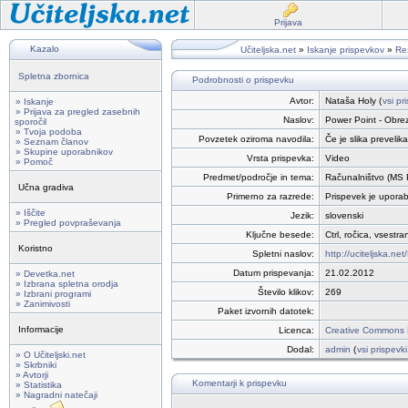
Prijava
Kazalo
Učiteljska.net
»
Iskanje prispevkov
»
Rez
Spletna zbornica
Podrobnosti o prispevku
Avtor:
Nataša Holy (
vsi pr
» Iskanje
» Prijava za pregled zasebnih
Naslov:
Power Point - Obre
sporočil
» Tvoja podoba
Povzetek oziroma navodila:
Če je slika preveli
» Seznam članov
» Skupine uporabnikov
Vrsta prispevka:
Video
» Pomoč
Predmet/področje in tema:
Računalništvo (MS 
Učna gradiva
Primerno za razrede:
Prispevek je uporabe
» Iščite
Jezik:
slovenski
» Pregled povpraševanja
Ključne besede:
Ctrl, ročica, vsestr
Koristno
Spletni naslov:
http://uciteljska.n
Datum prispevanja:
21.02.2012
» Devetka.net
» Izbrana spletna orodja
Število klikov:
269
» Izbrani programi
» Zanimivosti
Paket izvornih datotek:
Informacije
Licenca:
Creative Commons P
Dodal:
admin
(
vsi prispevki
» O Učiteljski.net
» Skrbniki
» Avtorji
Komentarji k prispevku
» Statistika
» Nagradni natečaji