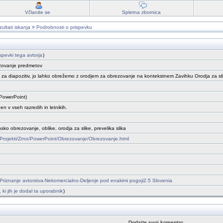
Včlanite se
Spletna zbornica
»
ultati iskanja
Podrobnosti o prispevku
ispevki tega avtorja
)
zovanje predmetov
ka za diapozitiv, jo lahko obrežemo z orodjem za obrezovanje na kontekstnem Zavihku Orodja za sl
PowerPoint)
n v vseh razredih in letnikih.
ansko obrezovanje, oblike, orodja za slike, prevelika slika
et/Projekti/Zrno/PowerPoint/Obrezovanje/Obrezovanje.html
riznanje avtorstva-Nekomercialno-Deljenje pod enakimi pogoji2.5 Slovenia
, ki jih je dodal ta uporabnik
)
Dodajte svoj komentar