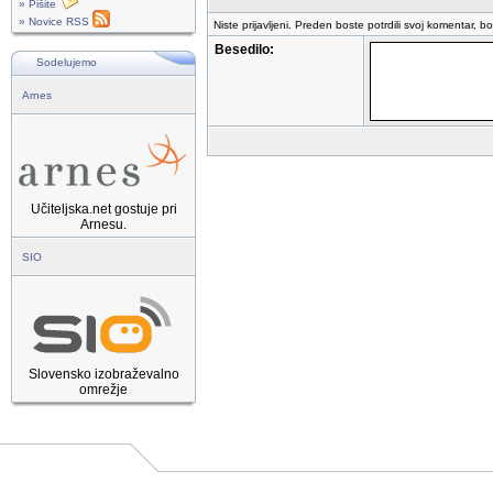
» Pišite
» Novice RSS
Niste prijavljeni. Preden boste potrdili svoj komentar, b
Besedilo:
Sodelujemo
Arnes
Učiteljska.net gostuje pri
Arnesu.
SIO
Slovensko izobraževalno
omrežje