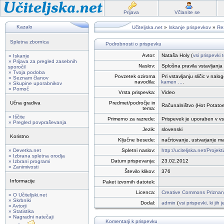
Prijava
Včlanite se
Kazalo
Učiteljska.net
»
Iskanje prispevkov
»
Rez
Spletna zbornica
Podrobnosti o prispevku
Avtor:
Nataša Holy (
vsi prispevki 
» Iskanje
» Prijava za pregled zasebnih
Naslov:
Splošna pravila vstavljanja 
sporočil
» Tvoja podoba
Povzetek oziroma
Pri vstavljanju sličic v n
» Seznam članov
navodila:
kamen ...
.
» Skupine uporabnikov
» Pomoč
Vrsta prispevka:
Video
Učna gradiva
Predmet/področje in
Računalništvo (Hot Potato
tema:
» Iščite
Primerno za razrede:
Prispevek je uporaben v vse
» Pregled povpraševanja
Jezik:
slovenski
Koristno
Ključne besede:
načrtovanje, ustvarjanje ma
» Devetka.net
Spletni naslov:
http://uciteljska.net/Projek
» Izbrana spletna orodja
Datum prispevanja:
23.02.2012
» Izbrani programi
» Zanimivosti
Število klikov:
376
Informacije
Paket izvornih datotek:
Licenca:
Creative Commons Priznanj
» O Učiteljski.net
» Skrbniki
Dodal:
admin
(
vsi prispevki, ki jih
» Avtorji
» Statistika
» Nagradni natečaji
Komentarji k prispevku