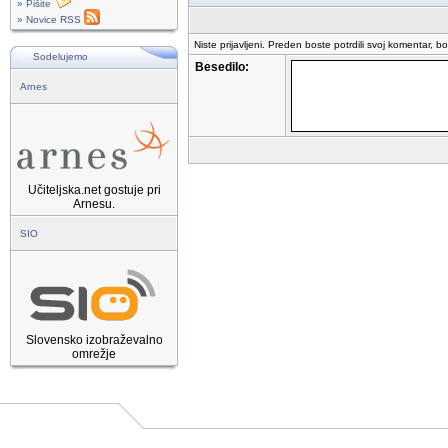
» Pišite
» Novice RSS
Niste prijavljeni. Preden boste potrdili svoj komentar, b
Sodelujemo
Besedilo:
Arnes
Učiteljska.net gostuje pri
Arnesu.
SIO
Slovensko izobraževalno
omrežje