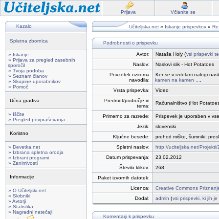
Prijava
Včlanite se
Kazalo
Učiteljska.net
»
Iskanje prispevkov
»
Rez
Spletna zbornica
Podrobnosti o prispevku
Avtor:
Nataša Holy (
vsi prispevki t
» Iskanje
» Prijava za pregled zasebnih
Naslov:
Naslovi slik - Hot Potatoes
sporočil
» Tvoja podoba
Povzetek oziroma
Ker se v izdelani nalogi nasl
» Seznam članov
navodila:
kamen na kamen ...
.
» Skupine uporabnikov
» Pomoč
Vrsta prispevka:
Video
Učna gradiva
Predmet/področje in
Računalništvo (Hot Potatoe
tema:
» Iščite
Primerno za razrede:
Prispevek je uporaben v vseh
» Pregled povpraševanja
Jezik:
slovenski
Koristno
Ključne besede:
prehod miške, šumniki, pres
» Devetka.net
Spletni naslov:
http://uciteljska.net/Projekt
» Izbrana spletna orodja
Datum prispevanja:
23.02.2012
» Izbrani programi
» Zanimivosti
Število klikov:
268
Informacije
Paket izvornih datotek:
Licenca:
Creative Commons Priznanje
» O Učiteljski.net
» Skrbniki
Dodal:
admin
(
vsi prispevki, ki jih 
» Avtorji
» Statistika
» Nagradni natečaji
Komentarji k prispevku