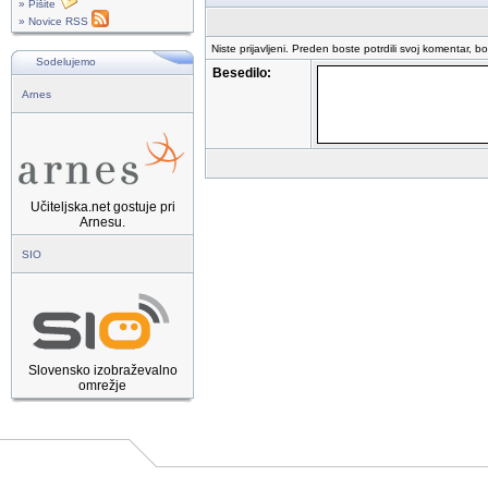
» Pišite
» Novice RSS
Niste prijavljeni. Preden boste potrdili svoj komentar, b
Sodelujemo
Besedilo:
Arnes
Učiteljska.net gostuje pri
Arnesu.
SIO
Slovensko izobraževalno
omrežje