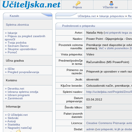
Prijava
Včlanite se
Kazalo
Učiteljska.net
»
Iskanje prispevkov
»
Rez
Spletna zbornica
Podrobnosti o prispevku
Avtor:
Nataša Holy (
vsi prispevki tega av
» Iskanje
» Prijava za pregled zasebnih
Naslov:
Power Point - Dijaprojekcija - Os
sporočil
» Tvoja podoba
Povzetek oziroma
Premikanje med diapozitivi je odv
» Seznam članov
navodila:
animacij.
Več v zbirki posnetkov 
» Skupine uporabnikov
» Pomoč
Vrsta prispevka:
Video
Učna gradiva
Predmet/področje
Računalništvo (MS PowerPoint)
in tema:
» Iščite
Primerno za
Prispevek je uporaben v vseh razre
» Pregled povpraševanja
razrede:
Jezik:
slovenski
Koristno
Ključne besede:
Celozaslonski način, premikanje, t
» Devetka.net
» Izbrana spletna orodja
Spletni naslov:
http://uciteljska.net/Projekti/Zr
» Izbrani programi
Datum
» Zanimivosti
03.04.2012
prispevanja:
Informacije
Število klikov:
507
Paket izvornih
» O Učiteljski.net
datotek:
» Skrbniki
» Avtorji
Licenca:
Creative Commons Priznanje avto
» Statistika
» Nagradni natečaji
Dodal:
admin
(
vsi prispevki, ki jih je dod