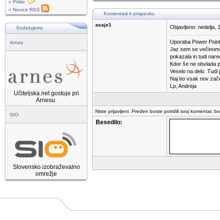
» Pišite
» Novice RSS
Komentarji k prispevku
asaje1
Objavljeno: nedelja, 
Sodelujemo
Uporaba Power Pointa
Arnes
Jaz sem se večinoma 
pokazala in tudi nared
Kdor še ne obvlada pp
Veselo na delo. Tudi
Naj bo vsak nov začet
Lp, Andreja
Učiteljska.net gostuje pri
Arnesu.
Niste prijavljeni. Preden boste potrdili svoj komentar, b
SIO
Besedilo:
Slovensko izobraževalno
omrežje