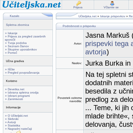
Prijava
Včlanite se
Kazalo
Učiteljska.net
»
Iskanje prispevkov
»
Rez
Spletna zbornica
Podrobnosti o prispevku
Jasna Markuš 
» Iskanje
» Prijava za pregled zasebnih
sporočil
prispevki tega 
» Tvoja podoba
Avtor:
» Seznam članov
» Skupine uporabnikov
avtorja
)
» Pomoč
Jurka Burka in
Učna gradiva
Naslov:
» Iščite
Na tej spletni 
» Pregled povpraševanja
dodatnih materi
Koristno
besedila z učnim
» Devetka.net
» Izbrana spletna orodja
» Izbrani programi
predlog za delo
Povzetek oziroma
» Zanimivosti
navodila:
... Teme, ki jih
Informacije
mlade brihte«,
» O Učiteljski.net
» Skrbniki
delovanja, čust
» Avtorji
» Statistika
» Nagradni natečaji