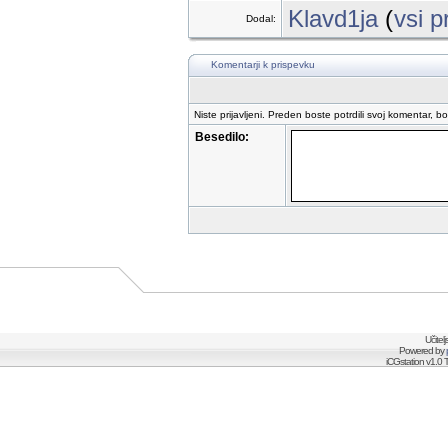
Klavd1ja
(
vsi p
Dodal:
Komentarji k prispevku
Niste prijavljeni. Preden boste potrdili svoj komentar, b
Besedilo:
Učitel
Powered by
iCGstation v1.0