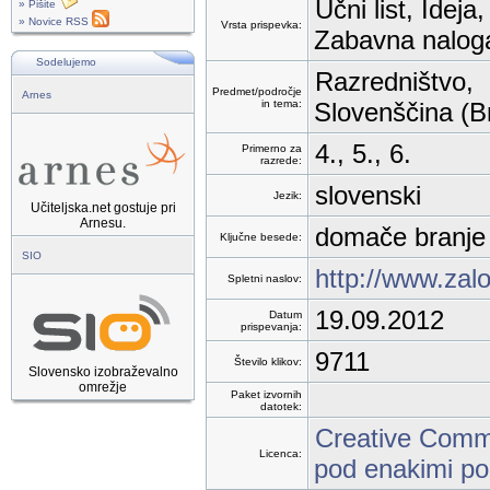
Učni list, Ideja
» Pišite
» Novice RSS
Vrsta prispevka:
Zabavna naloga,
Sodelujemo
Razredništvo,
Predmet/področje
Arnes
in tema:
Slovenščina (B
4., 5., 6.
Primerno za
razrede:
slovenski
Jezik:
Učiteljska.net gostuje pri
Arnesu.
domače branje 
Ključne besede:
SIO
http://www.zalo
Spletni naslov:
19.09.2012
Datum
prispevanja:
9711
Število klikov:
Slovensko izobraževalno
omrežje
Paket izvornih
datotek:
Creative Commo
Licenca:
pod enakimi po