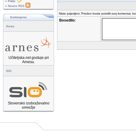
» Pišite
» Novice RSS
Niste prijavljeni. Preden boste potrdili svoj komentar, b
Sodelujemo
Besedilo:
Arnes
Učiteljska.net gostuje pri
Arnesu.
SIO
Slovensko izobraževalno
omrežje