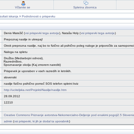
Včlanite se
Spletna zbornica
»
ultati iskanja
Podrobnosti o prispevku
:
Denis Matežič (
vsi prispevki tega avtorja
), Nataša Holy (
vsi prispevki tega avtorja
)
:
Prepoznaj nasilje in ukrepaj!
:
Otrok preprozna nasilje, naj bo to fizično ali psihično poleg naloge je priporočilo za samopomo
:
Naloga na spletu
Družba (Medsebojni odnosi),
:
Razredništvo,
Spoznavanje okolja (Kaj zmorem narediti)
:
Prispevek je uporaben v vseh razredih in letnikih.
:
slovenski
:
nasilje fizično psihično pomoč SOS telefon spletni kviz
:
http://uciteljska.net/Projekti/Nasilje/nasilje.htm
:
28.09.2012
:
12210
:
:
Creative Commons Priznanje avtorstva-Nekomercialno-Deljenje pod enakimi pogoji2.5 Sloveni
:
admin
(
vsi prispevki, ki jih je dodal ta uporabnik
)