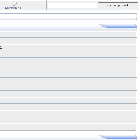
Devetka.net
č.
a