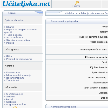
Prijava
Kazalo
Učiteljska.net
»
Iskanje prispevkov
»
Rez
Spletna zbornica
Podrobnosti o prispevku
Avtor
» Iskanje
» Prijava za pregled zasebnih
Naslov
sporočil
» Tvoja podoba
Povzetek oziroma navodila
» Seznam članov
» Skupine uporabnikov
Vrsta prispevka
» Pomoč
Učna gradiva
Predmet/področje in tema
» Iščite
Primerno za razrede
» Pregled povpraševanja
Jezik
Koristno
Ključne besede
» Devetka.net
Spletni naslov
» Izbrana spletna orodja
Datum prispevanja
» Izbrani programi
» Zanimivosti
Število klikov
Informacije
Paket izvornih datotek
Licenca
» O Učiteljski.net
» Skrbniki
Dodal
» Avtorji
» Statistika
» Nagradni natečaji
Komentarji k prispevku