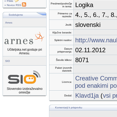
» Pišite
Logika
Predmet/področje
» Novice RSS
in tema:
4., 5., 6., 7., 
Primerno za
Sodelujemo
razrede:
Arnes
slovenski
Jezik:
Ključne besede:
http://www.nau
Spletni naslov:
02.11.2012
Datum
Učiteljska.net gostuje pri
prispevanja:
Arnesu.
8071
Število klikov:
SIO
Paket izvornih
datotek:
Creative Commo
Licenca:
pod enakimi po
Slovensko izobraževalno
omrežje
Klavd1ja
(
vsi p
Dodal:
Komentarji k prispevku