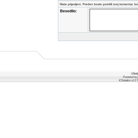
Niste prijavljeni. Preden boste potrdili svoj komentar, b
Besedilo:
Učitel
Powered by
iCGstation v1.0