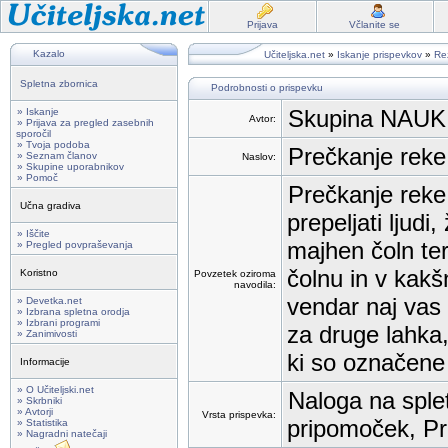
Prijava
Včlanite se
Kazalo
Učiteljska.net
»
Iskanje prispevkov
»
Rez
Spletna zbornica
Podrobnosti o prispevku
Skupina NAUK
» Iskanje
Avtor:
» Prijava za pregled zasebnih
sporočil
» Tvoja podoba
Prečkanje reke
» Seznam članov
Naslov:
» Skupine uporabnikov
» Pomoč
Prečkanje reke
Učna gradiva
prepeljati ljud
» Iščite
majhen čoln ter o
» Pregled povpraševanja
čolnu in v kakš
Koristno
Povzetek oziroma
navodila:
vendar naj vas 
» Devetka.net
» Izbrana spletna orodja
» Izbrani programi
za druge lahka, 
» Zanimivosti
ki so označene 
Informacije
» O Učiteljski.net
Naloga na splet
» Skrbniki
» Avtorji
Vrsta prispevka:
pripomoček, Pr
» Statistika
» Nagradni natečaji