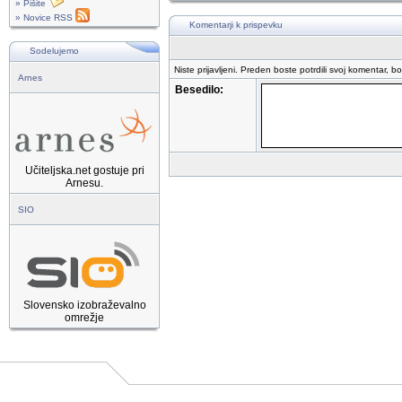
» Pišite
» Novice RSS
Komentarji k prispevku
Sodelujemo
Niste prijavljeni. Preden boste potrdili svoj komentar, b
Arnes
Besedilo:
Učiteljska.net gostuje pri
Arnesu.
SIO
Slovensko izobraževalno
omrežje