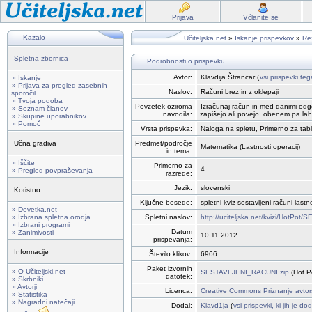
Prijava
Včlanite se
Kazalo
Učiteljska.net
»
Iskanje prispevkov
»
Rez
Spletna zbornica
Podrobnosti o prispevku
Avtor:
Klavdija Štrancar (
vsi prispevki teg
» Iskanje
» Prijava za pregled zasebnih
Naslov:
Računi brez in z oklepaji
sporočil
» Tvoja podoba
Povzetek oziroma
Izračunaj račun in med danimi odgo
» Seznam članov
navodila:
zapišejo ali povejo, obenem pa lah
» Skupine uporabnikov
» Pomoč
Vrsta prispevka:
Naloga na spletu, Primerno za tabl
Učna gradiva
Predmet/področje
Matematika (Lastnosti operacij)
in tema:
» Iščite
Primerno za
4.
» Pregled povpraševanja
razrede:
Jezik:
slovenski
Koristno
Ključne besede:
spletni kviz sestavljeni računi lastn
» Devetka.net
» Izbrana spletna orodja
Spletni naslov:
http://uciteljska.net/kvizi/HotPo
» Izbrani programi
Datum
» Zanimivosti
10.11.2012
prispevanja:
Informacije
Število klikov:
6966
Paket izvornih
» O Učiteljski.net
SESTAVLJENI_RACUNI.zip
(Hot P
datotek:
» Skrbniki
» Avtorji
Licenca:
Creative Commons Priznanje avtor
» Statistika
» Nagradni natečaji
Dodal:
Klavd1ja
(
vsi prispevki, ki jih je d