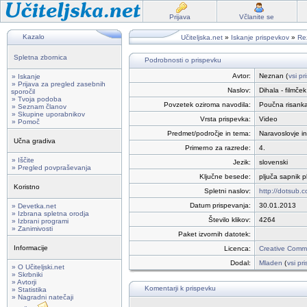
Prijava
Včlanite se
Kazalo
Učiteljska.net
»
Iskanje prispevkov
»
Rez
Spletna zbornica
Podrobnosti o prispevku
Avtor:
Neznan (
vsi pr
» Iskanje
» Prijava za pregled zasebnih
Naslov:
Dihala - filmček
sporočil
» Tvoja podoba
Povzetek oziroma navodila:
Poučna risanka 
» Seznam članov
» Skupine uporabnikov
Vrsta prispevka:
Video
» Pomoč
Predmet/področje in tema:
Naravoslovje in
Učna gradiva
Primerno za razrede:
4.
» Iščite
Jezik:
slovenski
» Pregled povpraševanja
Ključne besede:
pljuča sapnik p
Koristno
Spletni naslov:
http://dotsub
Datum prispevanja:
30.01.2013
» Devetka.net
» Izbrana spletna orodja
Število klikov:
4264
» Izbrani programi
» Zanimivosti
Paket izvornih datotek:
Informacije
Licenca:
Creative Commo
Dodal:
Mladen
(
vsi pr
» O Učiteljski.net
» Skrbniki
» Avtorji
Komentarji k prispevku
» Statistika
» Nagradni natečaji