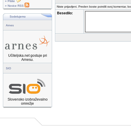
» Pišite
» Novice RSS
Niste prijavljeni. Preden boste potrdili svoj komentar, b
Besedilo:
Sodelujemo
Arnes
Učiteljska.net gostuje pri
Arnesu.
SIO
Slovensko izobraževalno
omrežje