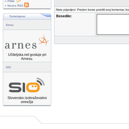
» Pišite
» Novice RSS
Niste prijavljeni. Preden boste potrdili svoj komentar, b
Besedilo:
Sodelujemo
Arnes
Učiteljska.net gostuje pri
Arnesu.
SIO
Slovensko izobraževalno
omrežje