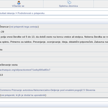
Včlanite se
Spletna zbornica
»
ultati iskanja
Podrobnosti o prispevku
Štrancar (
vsi prispevki tega avtorja
)
o 29
polja vnesi številke od 5 do 13, da dobiš vsoto na koncu vrstice ali stolpca. Nobena številka se 
a spletu, Primerno za tablice, Preverjanje, ocenjevanje, Ideja, didaktični pripomoček, Zabavna n
ka
eštevanje vsota
ww.thatquiz.org/sl/practicetest?1w4q490w80o7
013
 Commons Priznanje avtorstva-Nekomercialno-Deljenje pod enakimi pogoji2.5 Slovenia
(
vsi prispevki, ki jih je dodal ta uporabnik
)