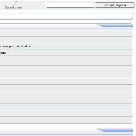
Devetka.net
ne sme ponoviti dvakrat.
aloga