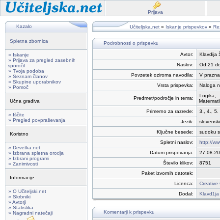
Prijava
Kazalo
Učiteljska.net
»
Iskanje prispevkov
»
Rez
Spletna zbornica
Podrobnosti o prispevku
Avtor:
Klavdija 
» Iskanje
» Prijava za pregled zasebnih
Naslov:
Od 21 d
sporočil
» Tvoja podoba
Povzetek oziroma navodila:
V prazna 
» Seznam članov
» Skupine uporabnikov
Vrsta prispevka:
Naloga n
» Pomoč
Logika,
Predmet/področje in tema:
Učna gradiva
Matemati
Primerno za razrede:
3., 4., 5.
» Iščite
» Pregled povpraševanja
Jezik:
slovenski
Ključne besede:
sudoku s
Koristno
Spletni naslov:
http://w
» Devetka.net
Datum prispevanja:
27.08.2
» Izbrana spletna orodja
» Izbrani programi
Število klikov:
8751
» Zanimivosti
Paket izvornih datotek:
Informacije
Licenca:
Creative
» O Učiteljski.net
Dodal:
Klavd1ja
» Skrbniki
» Avtorji
» Statistika
Komentarji k prispevku
» Nagradni natečaji