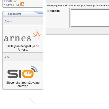
» Pišite
» Novice RSS
Niste prijavljeni. Preden boste potrdili svoj komentar, b
Besedilo:
Sodelujemo
Arnes
Učiteljska.net gostuje pri
Arnesu.
SIO
Slovensko izobraževalno
omrežje