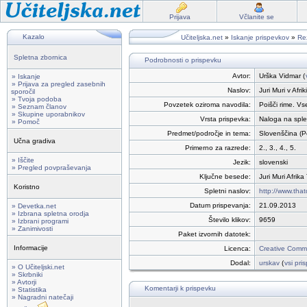
Prijava
Včlanite se
Kazalo
Učiteljska.net
»
Iskanje prispevkov
»
Rez
Spletna zbornica
Podrobnosti o prispevku
Avtor:
Urška Vidmar (
» Iskanje
» Prijava za pregled zasebnih
Naslov:
Juri Muri v Afrik
sporočil
» Tvoja podoba
Povzetek oziroma navodila:
Poišči rime. Vse
» Seznam članov
» Skupine uporabnikov
Vrsta prispevka:
Naloga na sple
» Pomoč
Predmet/področje in tema:
Slovenščina (P
Učna gradiva
Primerno za razrede:
2., 3., 4., 5.
» Iščite
Jezik:
slovenski
» Pregled povpraševanja
Ključne besede:
Juri Muri Afri
Koristno
Spletni naslov:
http://www.tha
Datum prispevanja:
21.09.2013
» Devetka.net
» Izbrana spletna orodja
Število klikov:
9659
» Izbrani programi
» Zanimivosti
Paket izvornih datotek:
Informacije
Licenca:
Creative Commo
Dodal:
urskav
(
vsi pri
» O Učiteljski.net
» Skrbniki
» Avtorji
Komentarji k prispevku
» Statistika
» Nagradni natečaji