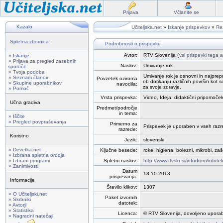
Prijava
Včlanite se
Kazalo
Učiteljska.net
»
Iskanje prispevkov
»
Rez
Spletna zbornica
Podrobnosti o prispevku
Avtor:
RTV Slovenija (
vsi prispevki tega a
» Iskanje
» Prijava za pregled zasebnih
Naslov:
Umivanje rok
sporočil
» Tvoja podoba
Umivanje rok je osnovni in najprepro
» Seznam članov
Povzetek oziroma
ob dotikanju različnih površin kot 
» Skupine uporabnikov
navodila:
za svoje zdravje.
» Pomoč
Vrsta prispevka:
Video, Ideja, didaktični pripomoček
Učna gradiva
Predmet/področje
in tema:
» Iščite
» Pregled povpraševanja
Primerno za
Prispevek je uporaben v vseh razred
razrede:
Koristno
Jezik:
slovenski
» Devetka.net
Ključne besede:
roke, higiena, bolezni, mikrobi, zaš
» Izbrana spletna orodja
» Izbrani programi
Spletni naslov:
http://www.rtvslo.si/infodrom/infot
» Zanimivosti
Datum
18.10.2013
prispevanja:
Informacije
Število klikov:
1307
» O Učiteljski.net
Paket izvornih
» Skrbniki
datotek:
» Avtorji
» Statistika
Licenca:
© RTV Slovenija, dovoljeno uporab
» Nagradni natečaji