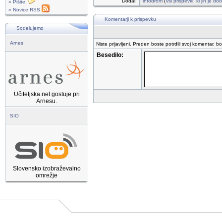
Dodal:
infodrom
(
vsi prispevki, ki jih je d
» Pišite
» Novice RSS
Komentarji k prispevku
Sodelujemo
Arnes
Niste prijavljeni. Preden boste potrdili svoj komentar, b
Besedilo:
Učiteljska.net gostuje pri
Arnesu.
SIO
Slovensko izobraževalno
omrežje