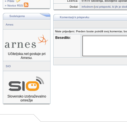
Licenca:
© RTV Slovenija, dovoljeno uporab
» Pišite
» Novice RSS
Dodal:
infodrom
(
vsi prispevki, ki jih je d
Sodelujemo
Komentarji k prispevku
Arnes
Niste prijavljeni. Preden boste potrdili svoj komentar, b
Besedilo:
Učiteljska.net gostuje pri
Arnesu.
SIO
Slovensko izobraževalno
omrežje