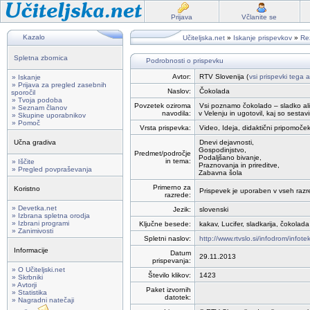
Prijava
Včlanite se
Kazalo
Učiteljska.net
»
Iskanje prispevkov
»
Rez
Spletna zbornica
Podrobnosti o prispevku
Avtor:
RTV Slovenija (
vsi prispevki tega a
» Iskanje
» Prijava za pregled zasebnih
Naslov:
Čokolada
sporočil
» Tvoja podoba
Povzetek oziroma
Vsi poznamo čokolado – sladko ali 
» Seznam članov
navodila:
v Velenju in ugotovil, kaj so sesta
» Skupine uporabnikov
» Pomoč
Vrsta prispevka:
Video, Ideja, didaktični pripomoče
Učna gradiva
Dnevi dejavnosti,
Gospodinjstvo,
Predmet/področje
Podaljšano bivanje,
in tema:
» Iščite
Praznovanja in prireditve,
» Pregled povpraševanja
Zabavna šola
Primerno za
Koristno
Prispevek je uporaben v vseh razr
razrede:
» Devetka.net
Jezik:
slovenski
» Izbrana spletna orodja
» Izbrani programi
Ključne besede:
kakav, Lucifer, sladkarija, čokolada
» Zanimivosti
Spletni naslov:
http://www.rtvslo.si/infodrom/infot
Informacije
Datum
29.11.2013
prispevanja:
» O Učiteljski.net
Število klikov:
1423
» Skrbniki
» Avtorji
Paket izvornih
» Statistika
datotek:
» Nagradni natečaji