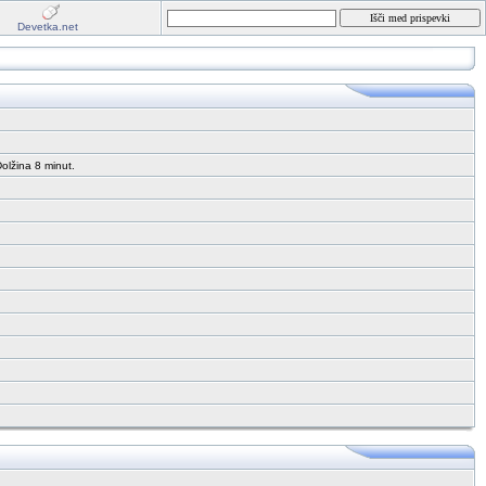
Devetka.net
Dolžina 8 minut.