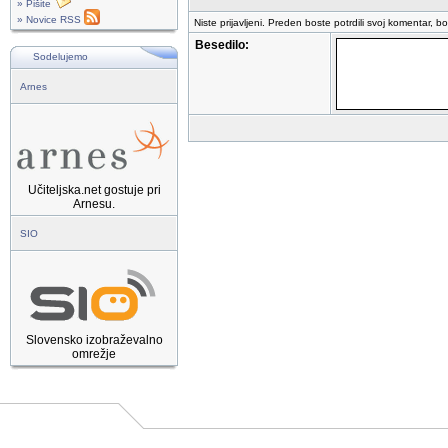
» Pišite
» Novice RSS
Niste prijavljeni. Preden boste potrdili svoj komentar, b
Besedilo:
Sodelujemo
Arnes
Učiteljska.net gostuje pri
Arnesu.
SIO
Slovensko izobraževalno
omrežje