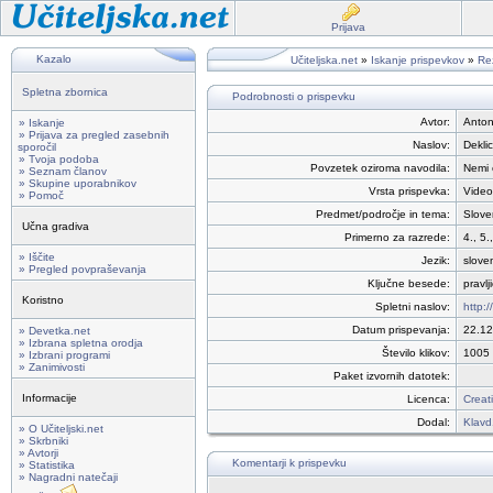
Prijava
Kazalo
Učiteljska.net
»
Iskanje prispevkov
»
Rez
Spletna zbornica
Podrobnosti o prispevku
Avtor:
Anton
» Iskanje
» Prijava za pregled zasebnih
Naslov:
Deklic
sporočil
» Tvoja podoba
Povzetek oziroma navodila:
Nemi 
» Seznam članov
» Skupine uporabnikov
Vrsta prispevka:
Video
» Pomoč
Predmet/področje in tema:
Slove
Učna gradiva
Primerno za razrede:
4., 5.,
» Iščite
Jezik:
slove
» Pregled povpraševanja
Ključne besede:
pravlj
Koristno
Spletni naslov:
http:
Datum prispevanja:
22.12
» Devetka.net
» Izbrana spletna orodja
Število klikov:
1005
» Izbrani programi
» Zanimivosti
Paket izvornih datotek:
Informacije
Licenca:
Creat
Dodal:
Klavd
» O Učiteljski.net
» Skrbniki
» Avtorji
Komentarji k prispevku
» Statistika
» Nagradni natečaji