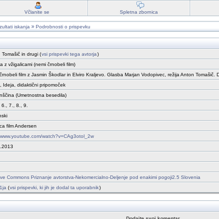
Včlanite se
Spletna zbornica
»
ultati iskanja
Podrobnosti o prispevku
 Tomašič in drugi (
vsi prispevki tega avtorja
)
a z vžigalicami (nemi črnobeli film)
črnobeli film z Jasmin Škodlar in Elviro Kraljevo. Glasba Marjan Vodopivec, režija Anton Tomašič. 
, Ideja, didaktični pripomoček
nščina (Umetnostna besedila)
 6., 7., 8., 9.
nski
ica film Andersen
//www.youtube.com/watch?v=CAg3otol_2w
.2013
ive Commons Priznanje avtorstva-Nekomercialno-Deljenje pod enakimi pogoji2.5 Slovenia
1ja
(
vsi prispevki, ki jih je dodal ta uporabnik
)
Dodajte svoj komentar