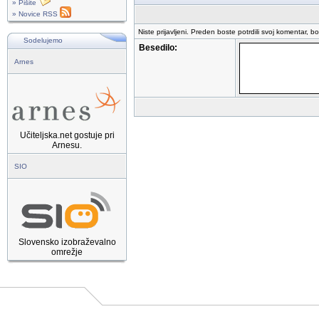
» Pišite
» Novice RSS
Niste prijavljeni. Preden boste potrdili svoj komentar, b
Sodelujemo
Besedilo:
Arnes
Učiteljska.net gostuje pri
Arnesu.
SIO
Slovensko izobraževalno
omrežje