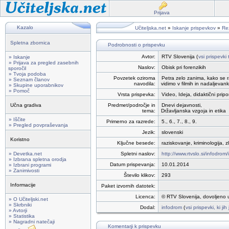
Prijava
Kazalo
Učiteljska.net
»
Iskanje prispevkov
»
Rez
Spletna zbornica
Podrobnosti o prispevku
Avtor:
RTV Slovenija (
vsi prispevki
» Iskanje
» Prijava za pregled zasebnih
Naslov:
Obisk pri forenzikih
sporočil
» Tvoja podoba
Povzetek oziroma
Petra zelo zanima, kako se ra
» Seznam članov
navodila:
vidimo v filmih in nadaljevan
» Skupine uporabnikov
» Pomoč
Vrsta prispevka:
Video, Ideja, didaktični prip
Učna gradiva
Predmet/področje in
Dnevi dejavnosti,
tema:
Državljanska vzgoja in etika
» Iščite
Primerno za razrede:
5., 6., 7., 8., 9.
» Pregled povpraševanja
Jezik:
slovenski
Koristno
Ključne besede:
raziskovanje, kriminologija, zl
» Devetka.net
Spletni naslov:
http://www.rtvslo.si/infodrom
» Izbrana spletna orodja
Datum prispevanja:
10.01.2014
» Izbrani programi
» Zanimivosti
Število klikov:
293
Informacije
Paket izvornih datotek:
Licenca:
© RTV Slovenija, dovoljeno 
» O Učiteljski.net
» Skrbniki
Dodal:
infodrom
(
vsi prispevki, ki ji
» Avtorji
» Statistika
» Nagradni natečaji
Komentarji k prispevku