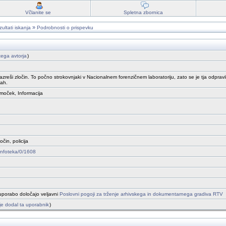
Včlanite se
Spletna zbornica
»
ultati iskanja
Podrobnosti o prispevku
 tega avtorja
)
zreši zločin. To počno strokovnjaki v Nacionalnem forenzičnem laboratoriju, zato se je tja odpravil 
kah.
omoček, Informacija
očin, policija
/infoteka/0/1608
uporabo določajo veljavni
Poslovni pogoji za trženje arhivskega in dokumentarnega gradiva RTV
h je dodal ta uporabnik
)