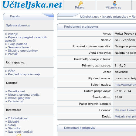
Prijava
Včlanite se
Kazalo
Učiteljska.net
»
Iskanje prispevkov
»
Rez
Spletna zbornica
Podrobnosti o prispevku
Avtor:
Mojca Pozvek (
» Iskanje
» Prijava za pregled zasebnih
Naslov:
SLJ - Zapišem 
sporočil
» Tvoja podoba
Povzetek oziroma navodila:
Naloga je prim
» Seznam članov
» Skupine uporabnikov
Vrsta prispevka:
Naloga na sple
» Pomoč
Predmet/področje in tema:
Učna gradiva
Primerno za razrede:
3., 4., 5.
» Iščite
Jezik:
slovenski
» Pregled povpraševanja
Ključne besede:
pravopisno tež
Koristno
Spletni naslov:
http://www.tha
Datum prispevanja:
25.01.2014
» Devetka.net
» Izbrana spletna orodja
Število klikov:
3810
» Izbrani programi
» Zanimivosti
Paket izvornih datotek:
Informacije
Licenca:
Creative Commo
Dodal:
Mojcula
(
vsi pr
» O Učiteljski.net
» Skrbniki
» Avtorji
Komentarji k prispevku
» Statistika
» Nagradni natečaji