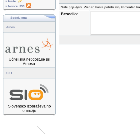
» Pišite
» Novice RSS
Niste prijavljeni. Preden boste potrdili svoj komentar, b
Besedilo:
Sodelujemo
Arnes
Učiteljska.net gostuje pri
Arnesu.
SIO
Slovensko izobraževalno
omrežje