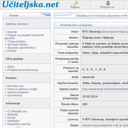
Prijava
Včlanite se
Kazalo
Učiteljska.net
»
Iskanje prispevkov
»
Rez
Spletna zbornica
Podrobnosti o prispevku
Avtor:
RTV Slovenija (
vsi prispevki tega a
» Iskanje
» Prijava za pregled zasebnih
Naslov:
Življenje otrok v Malaviju
sporočil
» Tvoja podoba
Povzetek oziroma
V Afriki so razmere za šolstvo pov
» Seznam članov
navodila:
vsakdan otrok poskrbijo slovenski pr
» Skupine uporabnikov
» Pomoč
Vrsta prispevka:
Video, Ideja, didaktični pripomoček
Učna gradiva
Predmet/področje
in tema:
» Iščite
Primerno za
4., 5., 6., 7., 8., 9.
» Pregled povpraševanja
razrede:
Jezik:
slovenski
Koristno
Ključne besede:
Afrika, šolanje, prostovoljstvo, dru
» Devetka.net
» Izbrana spletna orodja
Spletni naslov:
http://www.rtvslo.si/infodrom/infot
» Izbrani programi
Datum
» Zanimivosti
15.02.2014
prispevanja:
Informacije
Število klikov:
360
Paket izvornih
» O Učiteljski.net
datotek:
» Skrbniki
» Avtorji
Licenca:
© RTV Slovenija, dovoljeno uporab
» Statistika
» Nagradni natečaji
Dodal:
infodrom
(
vsi prispevki, ki jih je d