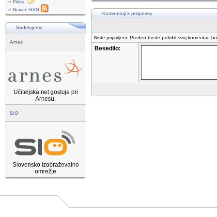
» Pišite
» Novice RSS
Komentarji k prispevku
Sodelujemo
Niste prijavljeni. Preden boste potrdili svoj komentar, b
Arnes
Besedilo:
Učiteljska.net gostuje pri
Arnesu.
SIO
Slovensko izobraževalno
omrežje