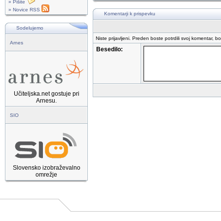
» Pišite
» Novice RSS
Komentarji k prispevku
Sodelujemo
Niste prijavljeni. Preden boste potrdili svoj komentar, b
Arnes
Besedilo:
Učiteljska.net gostuje pri
Arnesu.
SIO
Slovensko izobraževalno
omrežje