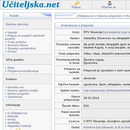
Prijava
Včlanite se
Kazalo
Učiteljska.net
»
Iskanje prispevkov
»
Rez
Spletna zbornica
Podrobnosti o prispevku
Avtor:
RTV Slovenija (
vsi prispevki tega a
» Iskanje
» Prijava za pregled zasebnih
Naslov:
Udeležba Slovencev na olimpijskih
sporočil
» Tvoja podoba
Povzetek oziroma
Na prvih zimskih olimpijskih igrah
» Seznam članov
navodila:
Vladimir Kajzelj. V svoji disciplini
» Skupine uporabnikov
» Pomoč
Vrsta prispevka:
Video, Ideja, didaktični pripomoček
Učna gradiva
Predmet/področje
Športna vzgoja,
in tema:
Zgodovina
» Iščite
Primerno za
Prispevek je uporaben v vseh razred
» Pregled povpraševanja
razrede:
Jezik:
slovenski
Koristno
Ključne besede:
zgodovina, šport, olimpijada, meda
» Devetka.net
» Izbrana spletna orodja
Spletni naslov:
http://www.rtvslo.si/infodrom/infot
» Izbrani programi
Datum
» Zanimivosti
28.02.2014
prispevanja:
Informacije
Število klikov:
624
Paket izvornih
» O Učiteljski.net
datotek:
» Skrbniki
» Avtorji
Licenca:
© RTV Slovenija, dovoljeno uporab
» Statistika
» Nagradni natečaji
Dodal:
infodrom
(
vsi prispevki, ki jih je d