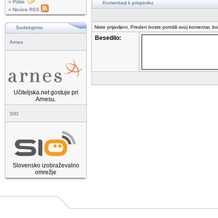
» Pišite
Komentarji k prispevku
» Novice RSS
Niste prijavljeni. Preden boste potrdili svoj komentar, b
Sodelujemo
Besedilo:
Arnes
Učiteljska.net gostuje pri
Arnesu.
SIO
Slovensko izobraževalno
omrežje