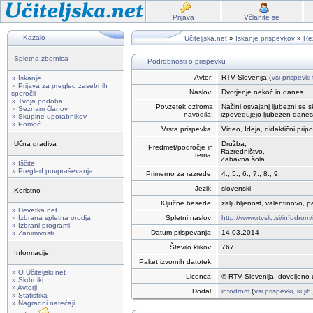
Prijava
Včlanite se
Kazalo
Učiteljska.net
»
Iskanje prispevkov
»
Rez
Spletna zbornica
Podrobnosti o prispevku
Avtor:
RTV Slovenija (
vsi prispevki
» Iskanje
» Prijava za pregled zasebnih
Naslov:
Dvorjenje nekoč in danes
sporočil
» Tvoja podoba
Povzetek oziroma
Načini osvajanj ljubezni se s
» Seznam članov
navodila:
izpovedujejo ljubezen dane
» Skupine uporabnikov
» Pomoč
Vrsta prispevka:
Video, Ideja, didaktični pri
Učna gradiva
Družba,
Predmet/področje in
Razredništvo,
tema:
Zabavna šola
» Iščite
» Pregled povpraševanja
Primerno za razrede:
4., 5., 6., 7., 8., 9.
Jezik:
slovenski
Koristno
Ključne besede:
zaljubljenost, valentinovo, p
» Devetka.net
» Izbrana spletna orodja
Spletni naslov:
http://www.rtvslo.si/infodrom
» Izbrani programi
Datum prispevanja:
14.03.2014
» Zanimivosti
Število klikov:
767
Informacije
Paket izvornih datotek:
» O Učiteljski.net
Licenca:
© RTV Slovenija, dovoljeno 
» Skrbniki
» Avtorji
Dodal:
infodrom
(
vsi prispevki, ki j
» Statistika
» Nagradni natečaji