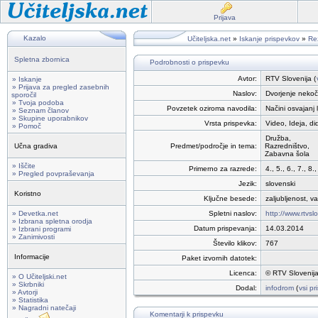
Prijava
Kazalo
Učiteljska.net
»
Iskanje prispevkov
»
Rez
Spletna zbornica
Podrobnosti o prispevku
Avtor:
RTV Slovenija (
» Iskanje
» Prijava za pregled zasebnih
Naslov:
Dvorjenje nekoč
sporočil
» Tvoja podoba
Povzetek oziroma navodila:
Načini osvajanj 
» Seznam članov
» Skupine uporabnikov
Vrsta prispevka:
Video, Ideja, di
» Pomoč
Družba,
Učna gradiva
Predmet/področje in tema:
Razredništvo,
Zabavna šola
» Iščite
Primerno za razrede:
4., 5., 6., 7., 8.,
» Pregled povpraševanja
Jezik:
slovenski
Koristno
Ključne besede:
zaljubljenost, v
» Devetka.net
Spletni naslov:
http://www.rtvsl
» Izbrana spletna orodja
Datum prispevanja:
14.03.2014
» Izbrani programi
» Zanimivosti
Število klikov:
767
Informacije
Paket izvornih datotek:
Licenca:
© RTV Slovenija
» O Učiteljski.net
» Skrbniki
Dodal:
infodrom
(
vsi pr
» Avtorji
» Statistika
» Nagradni natečaji
Komentarji k prispevku