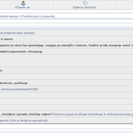
Včlanite se
Spletna zbornica
»
ultati iskanja
Podrobnosti o prispevku
vsi prispevki tega avtorja
)
 in danes
ljubezni se skozi čas spreminjajo, ostajajo pa metuljčki v trebuhu. Kakšno je bilo dvorjenje nekoč
daktični pripomoček, Informacija
 9.
alentinovo, parčkanje
o.si/infodrom/infoteka/0/1982
, dovoljeno uporabo določajo veljavni
Poslovni pogoji za trženje arhivskega in dokumentarnega 
ispevki, ki jih je dodal ta uporabnik
)