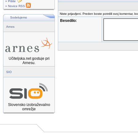
» Pišite
» Novice RSS
Niste prijavljeni. Preden boste potrdili svoj komentar, b
Sodelujemo
Besedilo:
Arnes
Učiteljska.net gostuje pri
Arnesu.
SIO
Slovensko izobraževalno
omrežje