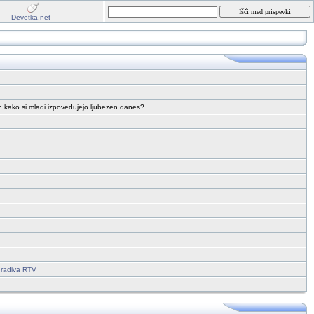
Devetka.net
 in kako si mladi izpovedujejo ljubezen danes?
gradiva RTV