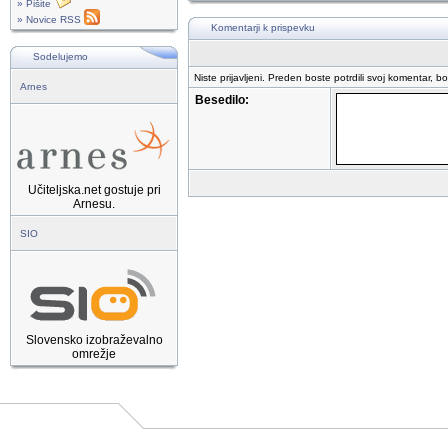
» Pišite
» Novice RSS
Komentarji k prispevku
Sodelujemo
Niste prijavljeni. Preden boste potrdili svoj komentar, b
Arnes
Besedilo:
Učiteljska.net gostuje pri
Arnesu.
SIO
Slovensko izobraževalno
omrežje