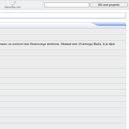
Devetka.net
 marec za svetovni dan Downovega sindroma. Obiskali smo 15-letnega Blaža, ki je kljub