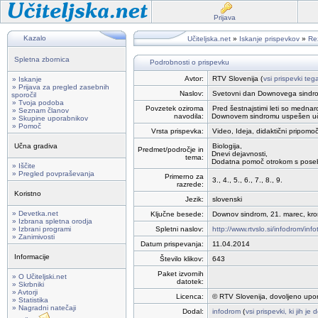
Prijava
Kazalo
Učiteljska.net
»
Iskanje prispevkov
»
Rez
Spletna zbornica
Podrobnosti o prispevku
Avtor:
RTV Slovenija (
vsi prispevki teg
» Iskanje
» Prijava za pregled zasebnih
Naslov:
Svetovni dan Downovega sindr
sporočil
» Tvoja podoba
Povzetek oziroma
Pred šestnajstimi leti so medna
» Seznam članov
navodila:
Downovem sindromu uspešen učene
» Skupine uporabnikov
» Pomoč
Vrsta prispevka:
Video, Ideja, didaktični pripomo
Učna gradiva
Biologija,
Predmet/področje in
Dnevi dejavnosti,
tema:
Dodatna pomoč otrokom s pose
» Iščite
» Pregled povpraševanja
Primerno za
3., 4., 5., 6., 7., 8., 9.
razrede:
Koristno
Jezik:
slovenski
» Devetka.net
Ključne besede:
Downov sindrom, 21. marec, k
» Izbrana spletna orodja
» Izbrani programi
Spletni naslov:
http://www.rtvslo.si/infodrom/inf
» Zanimivosti
Datum prispevanja:
11.04.2014
Informacije
Število klikov:
643
Paket izvornih
» O Učiteljski.net
datotek:
» Skrbniki
» Avtorji
Licenca:
© RTV Slovenija, dovoljeno upo
» Statistika
» Nagradni natečaji
Dodal:
infodrom
(
vsi prispevki, ki jih je