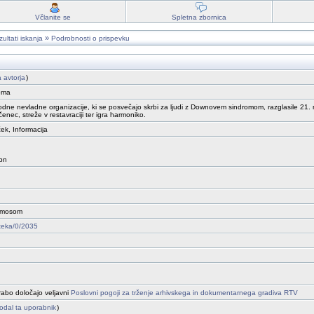
Včlanite se
Spletna zbornica
»
ultati iskanja
Podrobnosti o prispevku
a avtorja
)
oma
rodne nevladne organizacije, ki se posvečajo skrbi za ljudi z Downovem sindromom, razglasile 21.
c, streže v restavraciji ter igra harmoniko.
ček, Informacija
bn
romosom
oteka/0/2035
rabo določajo veljavni
Poslovni pogoji za trženje arhivskega in dokumentarnega gradiva RTV
 dodal ta uporabnik
)