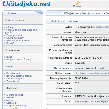
Prijava
Kazalo
Učiteljska.net
»
Iskanje prispevkov
»
Rez
Spletna zbornica
Podrobnosti o prispevku
Avtor:
RTV Slovenija (
vsi prispevki t
» Iskanje
» Prijava za pregled zasebnih
Naslov:
Mačje sirote
sporočil
» Tvoja podoba
Povzetek oziroma
Zvončki in trobentice, mačice, 
» Seznam članov
navodila:
številu mačk, veliko živali osta
» Skupine uporabnikov
» Pomoč
Vrsta prispevka:
Video, Ideja, didaktični pripom
Učna gradiva
Predmet/področje in
tema:
» Iščite
Primerno za razrede:
1., 2., 3., 4., 5., 6., 7., 8.
» Pregled povpraševanja
Jezik:
slovenski
Koristno
Ključne besede:
društvo, živali, sirote, mačke, 
» Devetka.net
Spletni naslov:
http://www.rtvslo.si/infodrom/i
» Izbrana spletna orodja
Datum prispevanja:
08.05.2014
» Izbrani programi
» Zanimivosti
Število klikov:
555
Informacije
Paket izvornih
datotek:
» O Učiteljski.net
Licenca:
© RTV Slovenija, dovoljeno up
» Skrbniki
» Avtorji
Dodal:
infodrom
(
vsi prispevki, ki jih 
» Statistika
» Nagradni natečaji