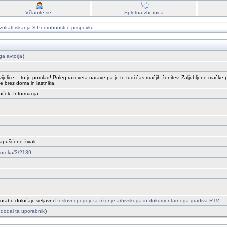
Včlanite se
Spletna zbornica
»
ultati iskanja
Podrobnosti o prispevku
ega avtorja
)
vijolice… to je pomlad! Poleg razcveta narave pa je to tudi čas mačjih ženitev. Zaljubljene mačke p
ne brez doma in lastnika.
oček, Informacija
zapuščene živali
nfoteka/3/2139
orabo določajo veljavni
Poslovni pogoji za trženje arhivskega in dokumentarnega gradiva RTV
je dodal ta uporabnik
)