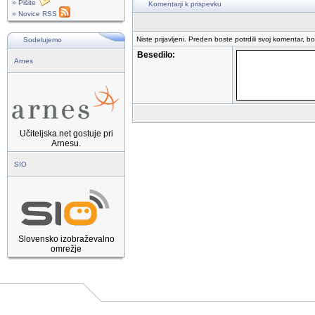
» Pišite
Komentarji k prispevku
» Novice RSS
Niste prijavljeni. Preden boste potrdili svoj komentar, b
Sodelujemo
Besedilo:
Arnes
Učiteljska.net gostuje pri
Arnesu.
SIO
Slovensko izobraževalno
omrežje