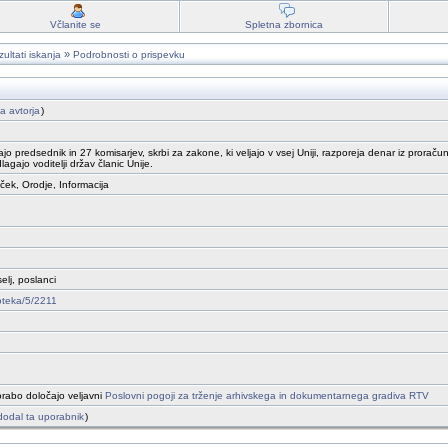
Včlanite se
Spletna zbornica
»
ultati iskanja
Podrobnosti o prispevku
ga avtorja
)
jajo predsednik in 27 komisarjev, skrbi za zakone, ki veljajo v vsej Uniji, razporeja denar iz prora
agajo voditelji držav članic Unije.
oček, Orodje, Informacija
elj, poslanci
foteka/5/2211
rabo določajo veljavni
Poslovni pogoji za trženje arhivskega in dokumentarnega gradiva RTV
e dodal ta uporabnik
)