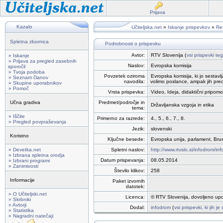
Prijava
Kazalo
Učiteljska.net
»
Iskanje prispevkov
»
Rez
Spletna zbornica
Podrobnosti o prispevku
Avtor:
RTV Slovenija (
vsi prispevki te
» Iskanje
» Prijava za pregled zasebnih
Naslov:
Evropska komisija
sporočil
» Tvoja podoba
Povzetek oziroma
Evropska komisija, ki jo sestavl
» Seznam članov
navodila:
volimo poslance, ampak jih predl
» Skupine uporabnikov
» Pomoč
Vrsta prispevka:
Video, Ideja, didaktični pripom
Učna gradiva
Predmet/področje in
Državljanska vzgoja in etika
tema:
» Iščite
Primerno za razrede:
4., 5., 6., 7., 8.
» Pregled povpraševanja
Jezik:
slovenski
Koristno
Ključne besede:
Evropska unija, parlament, Brus
» Devetka.net
Spletni naslov:
http://www.rtvslo.si/infodrom/in
» Izbrana spletna orodja
Datum prispevanja:
08.05.2014
» Izbrani programi
» Zanimivosti
Število klikov:
258
Informacije
Paket izvornih
datotek:
» O Učiteljski.net
Licenca:
© RTV Slovenija, dovoljeno upo
» Skrbniki
» Avtorji
Dodal:
infodrom
(
vsi prispevki, ki jih j
» Statistika
» Nagradni natečaji