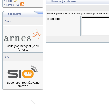
» Pišite
Komentarji k prispevku
» Novice RSS
Niste prijavljeni. Preden boste potrdili svoj komentar, b
Sodelujemo
Besedilo:
Arnes
Učiteljska.net gostuje pri
Arnesu.
SIO
Slovensko izobraževalno
omrežje