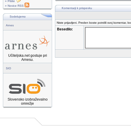
» Pišite
» Novice RSS
Komentarji k prispevku
Sodelujemo
Niste prijavljeni. Preden boste potrdili svoj komentar, b
Arnes
Besedilo:
Učiteljska.net gostuje pri
Arnesu.
SIO
Slovensko izobraževalno
omrežje