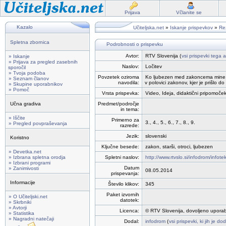
Prijava
Včlanite se
Kazalo
Učiteljska.net
»
Iskanje prispevkov
»
Rez
Spletna zbornica
Podrobnosti o prispevku
Avtor:
RTV Slovenija (
vsi prispevki tega a
» Iskanje
» Prijava za pregled zasebnih
Naslov:
Ločitev
sporočil
» Tvoja podoba
Povzetek oziroma
Ko ljubezen med zakoncema mine, ni 
» Seznam članov
navodila:
v polovici zakonov, kjer je prišlo d
» Skupine uporabnikov
» Pomoč
Vrsta prispevka:
Video, Ideja, didaktični pripomoček
Učna gradiva
Predmet/področje
in tema:
» Iščite
Primerno za
3., 4., 5., 6., 7., 8., 9.
» Pregled povpraševanja
razrede:
Jezik:
slovenski
Koristno
Ključne besede:
zakon, starši, otroci, ljubezen
» Devetka.net
» Izbrana spletna orodja
Spletni naslov:
http://www.rtvslo.si/infodrom/infot
» Izbrani programi
Datum
» Zanimivosti
08.05.2014
prispevanja:
Informacije
Število klikov:
345
Paket izvornih
» O Učiteljski.net
datotek:
» Skrbniki
» Avtorji
Licenca:
© RTV Slovenija, dovoljeno uporab
» Statistika
» Nagradni natečaji
Dodal:
infodrom
(
vsi prispevki, ki jih je d