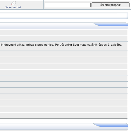
Devetka.net
i in drevesni prikaz, prikaz s preglednico. Po učbeniku Svet matematičnih čudes 5, založba