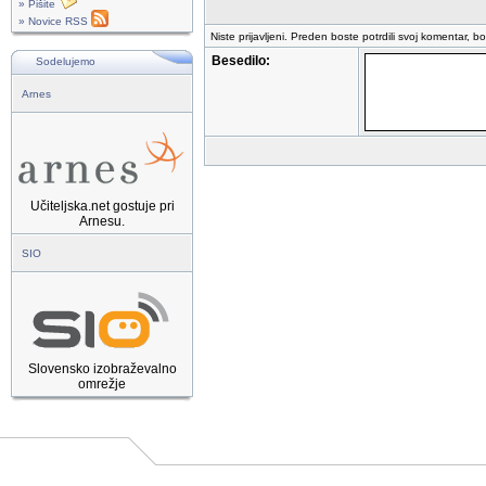
» Pišite
» Novice RSS
Niste prijavljeni. Preden boste potrdili svoj komentar, b
Besedilo:
Sodelujemo
Arnes
Učiteljska.net gostuje pri
Arnesu.
SIO
Slovensko izobraževalno
omrežje