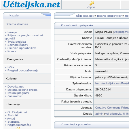
Prijava
Kazalo
Učiteljska.net
»
Iskanje prispevkov
»
Rez
Spletna zbornica
Podrobnosti o prispevku
Avtor:
Mojca Pavlin (
vsi prispev
» Iskanje
» Prijava za pregled zasebnih
Naslov:
Prikazi - obrnjeno učenje
sporočil
» Tvoja podoba
Povzetek oziroma
Posnetek je primeren za o
» Seznam članov
navodila:
DZS.
» Skupine uporabnikov
» Pomoč
Vrsta prispevka:
Naloga na spletu, Primer
Učna gradiva
Predmet/področje in tema:
Matematika (Logika in jez
Primerno za razrede:
5.
» Iščite
» Pregled povpraševanja
Jezik:
slovenski
Ključne besede:
prikaz puščični drevesni 
Koristno
Spletni naslov:
http://uciteljska.net/Proje
» Devetka.net
Datum prispevanja:
29.09.2014
» Izbrana spletna orodja
» Izbrani programi
Število klikov:
4920
» Zanimivosti
Paket izvornih datotek:
Informacije
Licenca:
Creative Commons Priznan
» O Učiteljski.net
Dodal:
admin
(
vsi prispevki, ki j
» Skrbniki
» Avtorji
» Statistika
Komentarji k prispevku
» Nagradni natečaji