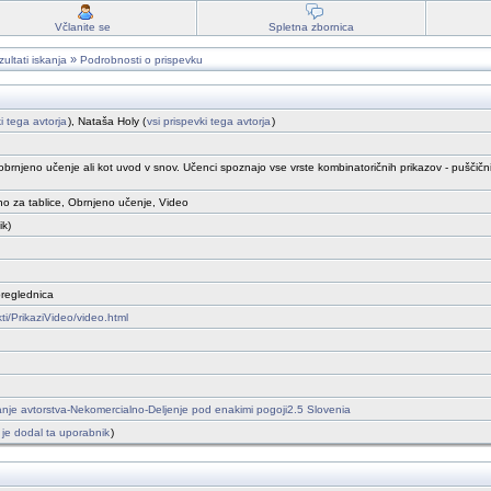
Včlanite se
Spletna zbornica
»
ultati iskanja
Podrobnosti o prispevku
ki tega avtorja
), Nataša Holy (
vsi prispevki tega avtorja
)
brnjeno učenje ali kot uvod v snov. Učenci spoznajo vse vrste kombinatoričnih prikazov - puščičn
no za tablice, Obrnjeno učenje, Video
ik)
preglednica
kti/PrikaziVideo/video.html
je avtorstva-Nekomercialno-Deljenje pod enakimi pogoji2.5 Slovenia
ih je dodal ta uporabnik
)