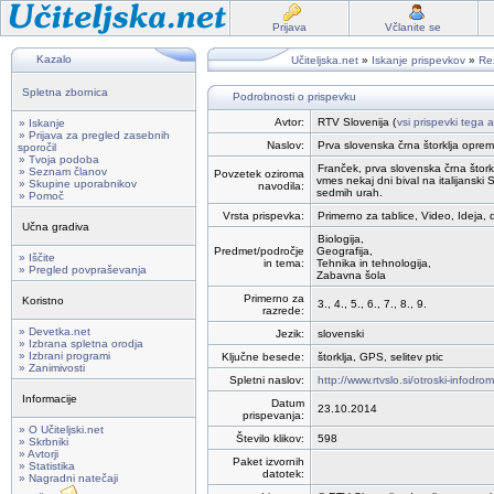
Prijava
Včlanite se
Kazalo
Učiteljska.net
»
Iskanje prispevkov
»
Rez
Spletna zbornica
Podrobnosti o prispevku
Avtor:
RTV Slovenija (
vsi prispevki tega a
» Iskanje
» Prijava za pregled zasebnih
Naslov:
Prva slovenska črna štorklja opre
sporočil
» Tvoja podoba
Franček, prva slovenska črna štorkl
» Seznam članov
Povzetek oziroma
vmes nekaj dni bival na italijanski Si
» Skupine uporabnikov
navodila:
sedmih urah.
» Pomoč
Vrsta prispevka:
Primerno za tablice, Video, Ideja, 
Učna gradiva
Biologija,
Predmet/področje
Geografija,
» Iščite
in tema:
Tehnika in tehnologija,
» Pregled povpraševanja
Zabavna šola
Primerno za
Koristno
3., 4., 5., 6., 7., 8., 9.
razrede:
» Devetka.net
Jezik:
slovenski
» Izbrana spletna orodja
» Izbrani programi
Ključne besede:
štorklja, GPS, selitev ptic
» Zanimivosti
Spletni naslov:
http://www.rtvslo.si/otroski-infodr
Informacije
Datum
23.10.2014
prispevanja:
» O Učiteljski.net
Število klikov:
598
» Skrbniki
» Avtorji
Paket izvornih
» Statistika
datotek:
» Nagradni natečaji