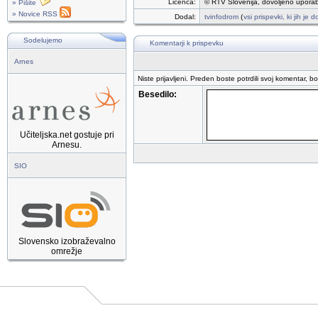
Licenca:
© RTV Slovenija, dovoljeno uporab
» Pišite
» Novice RSS
Dodal:
tvinfodrom
(
vsi prispevki, ki jih je
Sodelujemo
Komentarji k prispevku
Arnes
Niste prijavljeni. Preden boste potrdili svoj komentar, b
Besedilo:
Učiteljska.net gostuje pri
Arnesu.
SIO
Slovensko izobraževalno
omrežje