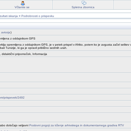
Včlanite se
Spletna zbornica
»
ultati iskanja
Podrobnosti o prispevku
a avtorja
)
premljena z oddajnikom GPS
lja opremljena z oddajnikom GPS, je v petek prispel v Afriko, potem ko je avgusta začel selitev v topl
bali Tunizije, ki ga je opravil približno sedmih urah.
, didaktični pripomoček, Informacija
drom/prispevek/2492
abo določajo veljavni
Poslovni pogoji za trženje arhivskega in dokumentarnega gradiva RTV