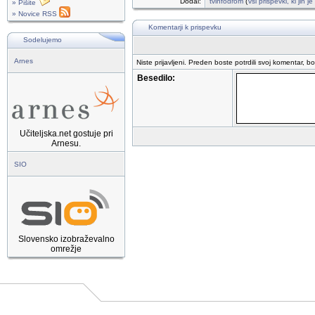
Dodal:
tvinfodrom
(
vsi prispevki, ki jih 
» Pišite
» Novice RSS
Komentarji k prispevku
Sodelujemo
Arnes
Niste prijavljeni. Preden boste potrdili svoj komentar, b
Besedilo:
Učiteljska.net gostuje pri
Arnesu.
SIO
Slovensko izobraževalno
omrežje