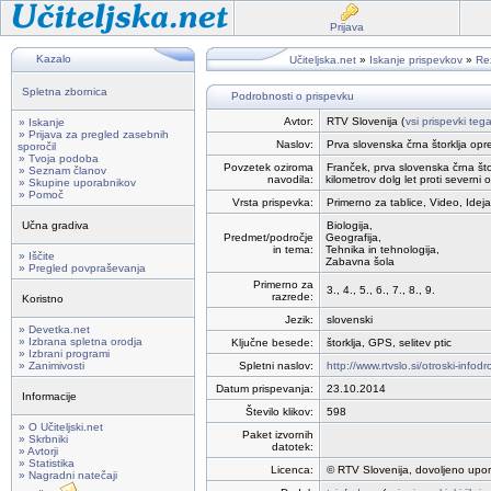
Prijava
Kazalo
Učiteljska.net
»
Iskanje prispevkov
»
Rez
Spletna zbornica
Podrobnosti o prispevku
Avtor:
RTV Slovenija (
vsi prispevki teg
» Iskanje
» Prijava za pregled zasebnih
Naslov:
Prva slovenska črna štorklja o
sporočil
» Tvoja podoba
Povzetek oziroma
Franček, prva slovenska črna štork
» Seznam članov
navodila:
kilometrov dolg let proti severni o
» Skupine uporabnikov
» Pomoč
Vrsta prispevka:
Primerno za tablice, Video, Ideja
Učna gradiva
Biologija,
Predmet/področje
Geografija,
in tema:
Tehnika in tehnologija,
» Iščite
Zabavna šola
» Pregled povpraševanja
Primerno za
3., 4., 5., 6., 7., 8., 9.
razrede:
Koristno
Jezik:
slovenski
» Devetka.net
» Izbrana spletna orodja
Ključne besede:
štorklja, GPS, selitev ptic
» Izbrani programi
» Zanimivosti
Spletni naslov:
http://www.rtvslo.si/otroski-info
Datum prispevanja:
23.10.2014
Informacije
Število klikov:
598
» O Učiteljski.net
Paket izvornih
» Skrbniki
datotek:
» Avtorji
» Statistika
Licenca:
© RTV Slovenija, dovoljeno upor
» Nagradni natečaji