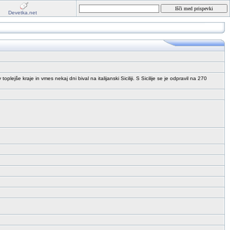
Devetka.net
ejše kraje in vmes nekaj dni bival na italijanski Siciliji. S Sicilije se je odpravil na 270