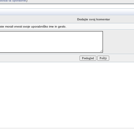
je dodal ta uporabnik
)
Dodajte svoj komentar
oste morali vnesti svoje uporabniško ime in geslo.