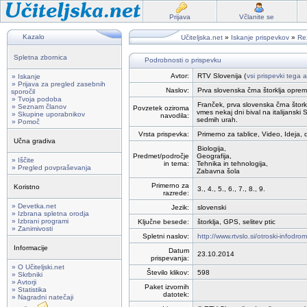
Prijava
Včlanite se
Kazalo
Učiteljska.net
»
Iskanje prispevkov
»
Rez
Spletna zbornica
Podrobnosti o prispevku
Avtor:
RTV Slovenija (
vsi prispevki tega a
» Iskanje
» Prijava za pregled zasebnih
Naslov:
Prva slovenska črna štorklja opre
sporočil
» Tvoja podoba
Franček, prva slovenska črna štorkl
» Seznam članov
Povzetek oziroma
vmes nekaj dni bival na italijanski Si
» Skupine uporabnikov
navodila:
sedmih urah.
» Pomoč
Vrsta prispevka:
Primerno za tablice, Video, Ideja, 
Učna gradiva
Biologija,
Predmet/področje
Geografija,
» Iščite
in tema:
Tehnika in tehnologija,
» Pregled povpraševanja
Zabavna šola
Primerno za
Koristno
3., 4., 5., 6., 7., 8., 9.
razrede:
» Devetka.net
Jezik:
slovenski
» Izbrana spletna orodja
» Izbrani programi
Ključne besede:
štorklja, GPS, selitev ptic
» Zanimivosti
Spletni naslov:
http://www.rtvslo.si/otroski-infodr
Informacije
Datum
23.10.2014
prispevanja:
» O Učiteljski.net
Število klikov:
598
» Skrbniki
» Avtorji
Paket izvornih
» Statistika
datotek:
» Nagradni natečaji