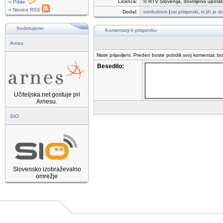
Licenca:
© RTV Slovenija, dovoljeno uporab
» Pišite
» Novice RSS
Dodal:
tvinfodrom
(
vsi prispevki, ki jih je
Sodelujemo
Komentarji k prispevku
Arnes
Niste prijavljeni. Preden boste potrdili svoj komentar, b
Besedilo:
Učiteljska.net gostuje pri
Arnesu.
SIO
Slovensko izobraževalno
omrežje