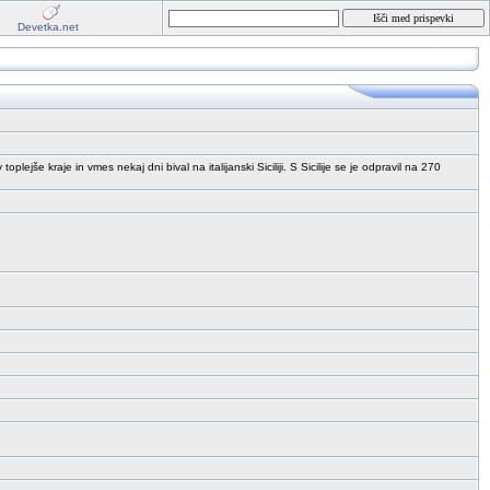
Devetka.net
ejše kraje in vmes nekaj dni bival na italijanski Siciliji. S Sicilije se je odpravil na 270