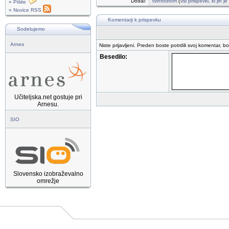
Dodal:
tvinfodrom
(
vsi prispevki, ki jih 
» Pišite
» Novice RSS
Komentarji k prispevku
Sodelujemo
Arnes
Niste prijavljeni. Preden boste potrdili svoj komentar, b
Besedilo:
Učiteljska.net gostuje pri
Arnesu.
SIO
Slovensko izobraževalno
omrežje