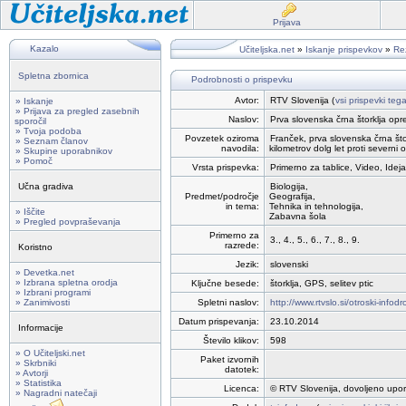
Prijava
Kazalo
Učiteljska.net
»
Iskanje prispevkov
»
Rez
Spletna zbornica
Podrobnosti o prispevku
Avtor:
RTV Slovenija (
vsi prispevki teg
» Iskanje
» Prijava za pregled zasebnih
Naslov:
Prva slovenska črna štorklja o
sporočil
» Tvoja podoba
Povzetek oziroma
Franček, prva slovenska črna štork
» Seznam članov
navodila:
kilometrov dolg let proti severni o
» Skupine uporabnikov
» Pomoč
Vrsta prispevka:
Primerno za tablice, Video, Ideja
Učna gradiva
Biologija,
Predmet/področje
Geografija,
in tema:
Tehnika in tehnologija,
» Iščite
Zabavna šola
» Pregled povpraševanja
Primerno za
3., 4., 5., 6., 7., 8., 9.
razrede:
Koristno
Jezik:
slovenski
» Devetka.net
» Izbrana spletna orodja
Ključne besede:
štorklja, GPS, selitev ptic
» Izbrani programi
» Zanimivosti
Spletni naslov:
http://www.rtvslo.si/otroski-info
Datum prispevanja:
23.10.2014
Informacije
Število klikov:
598
» O Učiteljski.net
Paket izvornih
» Skrbniki
datotek:
» Avtorji
» Statistika
Licenca:
© RTV Slovenija, dovoljeno upor
» Nagradni natečaji