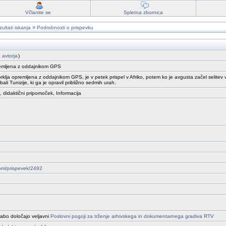
Včlanite se
Spletna zbornica
»
ultati iskanja
Podrobnosti o prispevku
a avtorja
)
premljena z oddajnikom GPS
lja opremljena z oddajnikom GPS, je v petek prispel v Afriko, potem ko je avgusta začel selitev v topl
bali Tunizije, ki ga je opravil približno sedmih urah.
, didaktični pripomoček, Informacija
drom/prispevek/2492
abo določajo veljavni
Poslovni pogoji za trženje arhivskega in dokumentarnega gradiva RTV