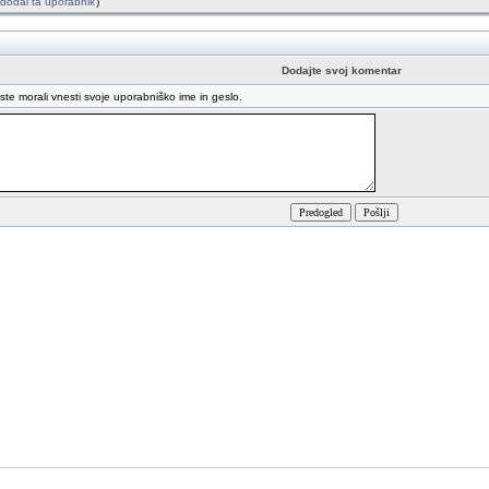
je dodal ta uporabnik
)
Dodajte svoj komentar
oste morali vnesti svoje uporabniško ime in geslo.