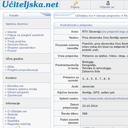
Prijava
Včlanite se
Kazalo
Učiteljska.net
»
Iskanje prispevkov
»
Rez
Spletna zbornica
Podrobnosti o prispevku
Avtor:
RTV Slovenija (
vsi prispevki tega a
» Iskanje
» Prijava za pregled zasebnih
Naslov:
Prva slovenska črna štorklja opre
sporočil
» Tvoja podoba
Franček, prva slovenska črna štorkl
» Seznam članov
Povzetek oziroma
vmes nekaj dni bival na italijanski Si
» Skupine uporabnikov
navodila:
sedmih urah.
» Pomoč
Vrsta prispevka:
Primerno za tablice, Video, Ideja, 
Učna gradiva
Biologija,
Predmet/področje
Geografija,
» Iščite
in tema:
Tehnika in tehnologija,
» Pregled povpraševanja
Zabavna šola
Primerno za
Koristno
3., 4., 5., 6., 7., 8., 9.
razrede:
» Devetka.net
Jezik:
slovenski
» Izbrana spletna orodja
» Izbrani programi
Ključne besede:
štorklja, GPS, selitev ptic
» Zanimivosti
Spletni naslov:
http://www.rtvslo.si/otroski-infodr
Informacije
Datum
23.10.2014
prispevanja:
» O Učiteljski.net
Število klikov:
598
» Skrbniki
» Avtorji
Paket izvornih
» Statistika
datotek:
» Nagradni natečaji