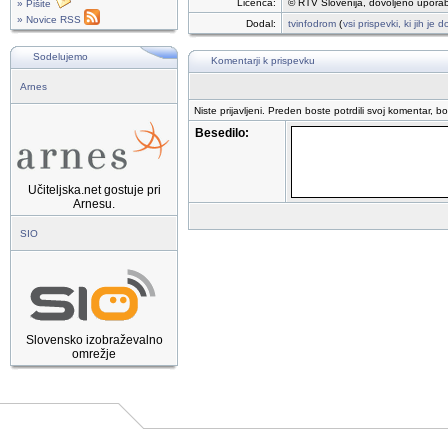
Licenca:
© RTV Slovenija, dovoljeno uporab
» Pišite
» Novice RSS
Dodal:
tvinfodrom
(
vsi prispevki, ki jih je
Sodelujemo
Komentarji k prispevku
Arnes
Niste prijavljeni. Preden boste potrdili svoj komentar, b
Besedilo:
Učiteljska.net gostuje pri
Arnesu.
SIO
Slovensko izobraževalno
omrežje