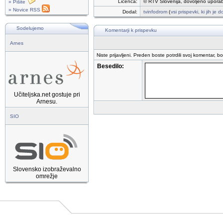
Licenca:
© RTV Slovenija, dovoljeno uporab
» Pišite
» Novice RSS
Dodal:
tvinfodrom
(
vsi prispevki, ki jih je
Sodelujemo
Komentarji k prispevku
Arnes
Niste prijavljeni. Preden boste potrdili svoj komentar, b
Besedilo:
Učiteljska.net gostuje pri
Arnesu.
SIO
Slovensko izobraževalno
omrežje