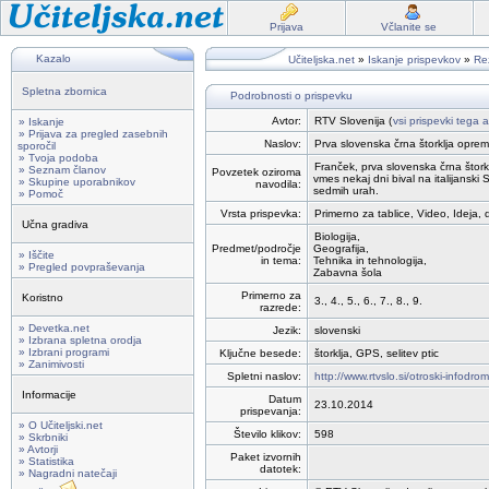
Prijava
Včlanite se
Kazalo
Učiteljska.net
»
Iskanje prispevkov
»
Rez
Spletna zbornica
Podrobnosti o prispevku
Avtor:
RTV Slovenija (
vsi prispevki tega a
» Iskanje
» Prijava za pregled zasebnih
Naslov:
Prva slovenska črna štorklja opre
sporočil
» Tvoja podoba
Franček, prva slovenska črna štorkl
» Seznam članov
Povzetek oziroma
vmes nekaj dni bival na italijanski Si
» Skupine uporabnikov
navodila:
sedmih urah.
» Pomoč
Vrsta prispevka:
Primerno za tablice, Video, Ideja, 
Učna gradiva
Biologija,
Predmet/področje
Geografija,
» Iščite
in tema:
Tehnika in tehnologija,
» Pregled povpraševanja
Zabavna šola
Primerno za
Koristno
3., 4., 5., 6., 7., 8., 9.
razrede:
» Devetka.net
Jezik:
slovenski
» Izbrana spletna orodja
» Izbrani programi
Ključne besede:
štorklja, GPS, selitev ptic
» Zanimivosti
Spletni naslov:
http://www.rtvslo.si/otroski-infodr
Informacije
Datum
23.10.2014
prispevanja:
» O Učiteljski.net
Število klikov:
598
» Skrbniki
» Avtorji
Paket izvornih
» Statistika
datotek:
» Nagradni natečaji