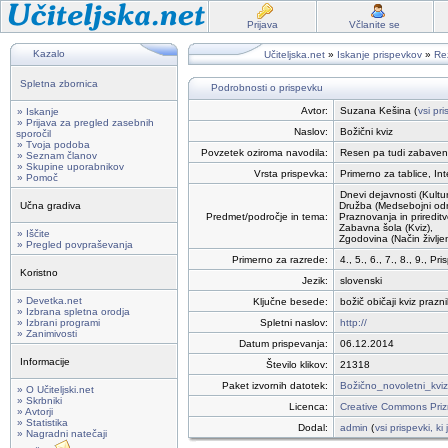
Prijava
Včlanite se
Kazalo
Učiteljska.net
»
Iskanje prispevkov
»
Rez
Spletna zbornica
Podrobnosti o prispevku
Avtor:
Suzana Kešina (
vsi pr
» Iskanje
» Prijava za pregled zasebnih
Naslov:
Božični kviz
sporočil
» Tvoja podoba
Povzetek oziroma navodila:
Resen pa tudi zabaven 
» Seznam članov
» Skupine uporabnikov
Vrsta prispevka:
Primerno za tablice, In
» Pomoč
Dnevi dejavnosti (Kultur
Učna gradiva
Družba (Medsebojni odn
Predmet/področje in tema:
Praznovanja in prireditv
Zabavna šola (Kviz),
» Iščite
Zgodovina (Način življe
» Pregled povpraševanja
Primerno za razrede:
4., 5., 6., 7., 8., 9., 
Koristno
Jezik:
slovenski
» Devetka.net
Ključne besede:
božič običaji kviz praz
» Izbrana spletna orodja
» Izbrani programi
Spletni naslov:
http://
» Zanimivosti
Datum prispevanja:
06.12.2014
Informacije
Število klikov:
21318
Paket izvornih datotek:
Božično_novoletni_kviz
» O Učiteljski.net
» Skrbniki
Licenca:
Creative Commons Prizn
» Avtorji
» Statistika
Dodal:
admin
(
vsi prispevki, ki
» Nagradni natečaji