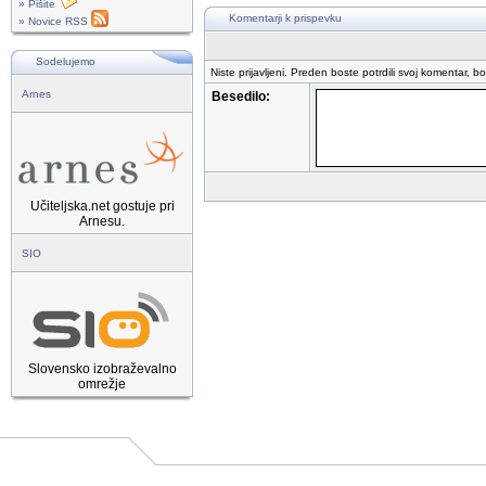
» Pišite
Komentarji k prispevku
» Novice RSS
Sodelujemo
Niste prijavljeni. Preden boste potrdili svoj komentar, b
Arnes
Besedilo:
Učiteljska.net gostuje pri
Arnesu.
SIO
Slovensko izobraževalno
omrežje