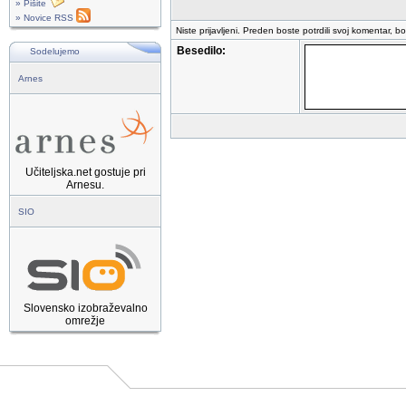
» Pišite
» Novice RSS
Niste prijavljeni. Preden boste potrdili svoj komentar, b
Besedilo:
Sodelujemo
Arnes
Učiteljska.net gostuje pri
Arnesu.
SIO
Slovensko izobraževalno
omrežje