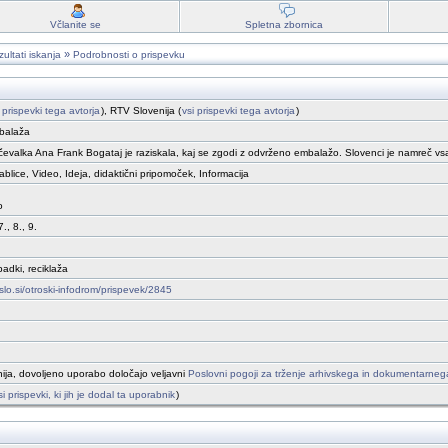
Včlanite se
Spletna zbornica
»
ultati iskanja
Podrobnosti o prispevku
i prispevki tega avtorja
), RTV Slovenija (
vsi prispevki tega avtorja
)
balaža
evalka Ana Frank Bogataj je raziskala, kaj se zgodi z odvrženo embalažo. Slovenci je namreč vsa
ablice, Video, Ideja, didaktični pripomoček, Informacija
o
7., 8., 9.
padki, reciklaža
vslo.si/otroski-infodrom/prispevek/2845
ija, dovoljeno uporabo določajo veljavni
Poslovni pogoji za trženje arhivskega in dokumentarne
si prispevki, ki jih je dodal ta uporabnik
)