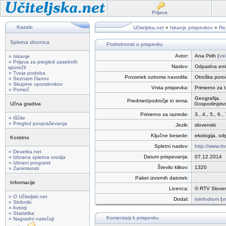
Prijava
Kazalo
Učiteljska.net
»
Iskanje prispevkov
»
Rez
Spletna zbornica
Podrobnosti o prispevku
Avtor:
Ana Pirih (
vs
» Iskanje
» Prijava za pregled zasebnih
Naslov:
Odpadna em
sporočil
» Tvoja podoba
Povzetek oziroma navodila:
Otroška poroč
» Seznam članov
» Skupine uporabnikov
Vrsta prispevka:
Primerno za t
» Pomoč
Geografija,
Predmet/področje in tema:
Učna gradiva
Gospodinjstv
Primerno za razrede:
3., 4., 5., 6., 
» Iščite
» Pregled povpraševanja
Jezik:
slovenski
Ključne besede:
ekologija, od
Koristno
Spletni naslov:
http://www.rt
» Devetka.net
Datum prispevanja:
07.12.2014
» Izbrana spletna orodja
» Izbrani programi
Število klikov:
1320
» Zanimivosti
Paket izvornih datotek:
Informacije
Licenca:
© RTV Sloven
» O Učiteljski.net
Dodal:
tvinfodrom
(
v
» Skrbniki
» Avtorji
» Statistika
Komentarji k prispevku
» Nagradni natečaji