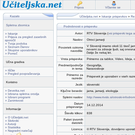
Prijava
Včlanite se
Kazalo
Učiteljska.net
»
Iskanje prispevkov
»
Rez
Spletna zbornica
Podrobnosti o prispevku
Avtor:
RTV Slovenija (
vsi prispevki tega a
» Iskanje
» Prijava za pregled zasebnih
Naslov:
Otroci jamarji
sporočil
» Tvoja podoba
V Sloveniji imamo okoli 11 tisoč ja
» Seznam članov
Povzetek oziroma
nevarni za zdravje ljudi, saj onesn
» Skupine uporabnikov
navodila:
čistijo že nekaj let.
» Pomoč
Vrsta prispevka:
Primerno za tablice, Video, Ideja, 
Učna gradiva
Predmet/področje
Geografija,
in tema:
Naravoslovje
» Iščite
» Pregled povpraševanja
Primerno za
Prispevek je uporaben v vseh razr
razrede:
Koristno
Jezik:
slovenski
» Devetka.net
Ključne besede:
jama, jamarji, ekologija
» Izbrana spletna orodja
» Izbrani programi
Spletni naslov:
http://www.rtvslo.si/otroski-infodr
» Zanimivosti
Datum
14.12.2014
prispevanja:
Informacije
Število klikov:
838
» O Učiteljski.net
Paket izvornih
» Skrbniki
datotek:
» Avtorji
» Statistika
Licenca:
© RTV Slovenija, dovoljeno uporab
» Nagradni natečaji