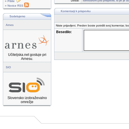
Dodal:
tvinfodrom
(
vsi prispevki, ki jih je
» Pišite
» Novice RSS
Komentarji k prispevku
Sodelujemo
Arnes
Niste prijavljeni. Preden boste potrdili svoj komentar, b
Besedilo:
Učiteljska.net gostuje pri
Arnesu.
SIO
Slovensko izobraževalno
omrežje