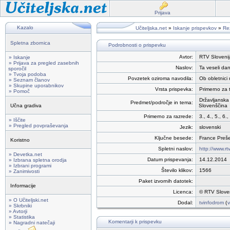
Prijava
Kazalo
Učiteljska.net
»
Iskanje prispevkov
»
Rez
Spletna zbornica
Podrobnosti o prispevku
Avtor:
RTV Slovenij
» Iskanje
» Prijava za pregled zasebnih
Naslov:
Ta veseli dan
sporočil
» Tvoja podoba
Povzetek oziroma navodila:
Ob obletnici 
» Seznam članov
» Skupine uporabnikov
Vrsta prispevka:
Primerno za t
» Pomoč
Državljanska 
Predmet/področje in tema:
Učna gradiva
Slovenščina
Primerno za razrede:
3., 4., 5., 6.,
» Iščite
» Pregled povpraševanja
Jezik:
slovenski
Ključne besede:
France Preš
Koristno
Spletni naslov:
http://www.rt
» Devetka.net
Datum prispevanja:
14.12.2014
» Izbrana spletna orodja
» Izbrani programi
Število klikov:
1566
» Zanimivosti
Paket izvornih datotek:
Informacije
Licenca:
© RTV Sloven
» O Učiteljski.net
Dodal:
tvinfodrom
(
v
» Skrbniki
» Avtorji
» Statistika
Komentarji k prispevku
» Nagradni natečaji