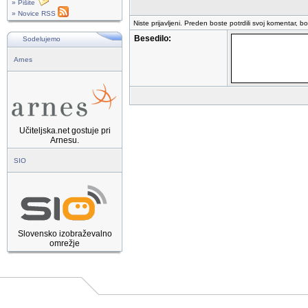
» Pišite
» Novice RSS
Niste prijavljeni. Preden boste potrdili svoj komentar, b
Besedilo:
Sodelujemo
Arnes
Učiteljska.net gostuje pri
Arnesu.
SIO
Slovensko izobraževalno
omrežje