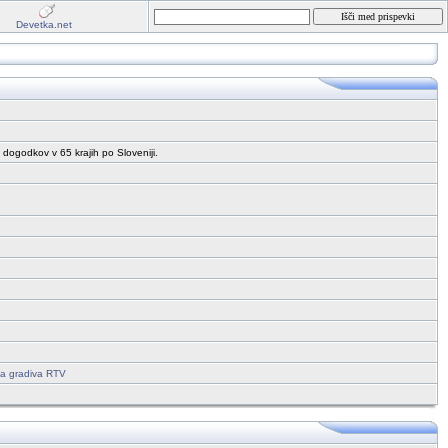
Devetka.net
 dogodkov v 65 krajih po Sloveniji.
ga gradiva RTV