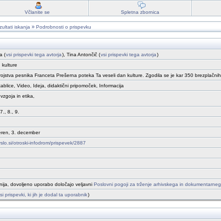
Včlanite se
Spletna zbornica
»
ultati iskanja
Podrobnosti o prispevku
a (
vsi prispevki tega avtorja
), Tina Antončič (
vsi prispevki tega avtorja
)
 kulture
rojstva pesnika Franceta Prešerna poteka Ta veseli dan kulture. Zgodila se je kar 350 brezplačnih
ablice, Video, Ideja, didaktični pripomoček, Informacija
vzgoja in etika,
 7., 8., 9.
eren, 3. december
vslo.si/otroski-infodrom/prispevek/2887
ija, dovoljeno uporabo določajo veljavni
Poslovni pogoji za trženje arhivskega in dokumentarne
si prispevki, ki jih je dodal ta uporabnik
)