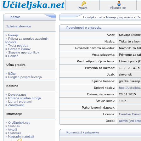
Prijava
Včlanite se
Kazalo
Učiteljska.net
»
Iskanje prispevkov
»
Rez
Spletna zbornica
Podrobnosti o prispevku
Avtor:
Klavdija Štranc
» Iskanje
» Prijava za pregled zasebnih
Naslov:
Tiskanje s krom
sporočil
» Tvoja podoba
Povzetek oziroma navodila:
Navodilo za tis
» Seznam članov
» Skupine uporabnikov
Vrsta prispevka:
Primerno za tab
» Pomoč
Predmet/področje in tema:
Likovni pouk (G
Učna gradiva
Primerno za razrede:
1., 2., 3., 4., 5.
» Iščite
Jezik:
slovenski
» Pregled povpraševanja
Ključne besede:
grafika tiskanj
Koristno
Spletni naslov:
http://uciteljsk
Datum prispevanja:
20.01.2015
» Devetka.net
» Izbrana spletna orodja
Število klikov:
1936
» Izbrani programi
» Zanimivosti
Paket izvornih datotek:
Informacije
Licenca:
Creative Commo
Dodal:
admin
(
vsi pris
» O Učiteljski.net
» Skrbniki
» Avtorji
Komentarji k prispevku
» Statistika
» Nagradni natečaji