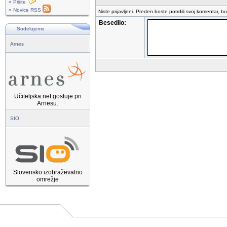
» Pišite
» Novice RSS
Niste prijavljeni. Preden boste potrdili svoj komentar, b
Besedilo:
Sodelujemo
Arnes
Učiteljska.net gostuje pri
Arnesu.
SIO
Slovensko izobraževalno
omrežje