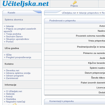
Prijava
Kazalo
Učiteljska.net
»
Iskanje prispevkov
»
Rez
Spletna zbornica
Podrobnosti o prispevku
Avtor
» Iskanje
» Prijava za pregled zasebnih
Naslov
sporočil
» Tvoja podoba
Povzetek oziroma navodila
» Seznam članov
» Skupine uporabnikov
Vrsta prispevka
» Pomoč
Predmet/področje in tema
Učna gradiva
Primerno za razrede
» Iščite
» Pregled povpraševanja
Jezik
Ključne besede
Koristno
Spletni naslov
» Devetka.net
Datum prispevanja
» Izbrana spletna orodja
» Izbrani programi
Število klikov
» Zanimivosti
Paket izvornih datotek
Informacije
Licenca
» O Učiteljski.net
Dodal
» Skrbniki
» Avtorji
» Statistika
Komentarji k prispevku
» Nagradni natečaji