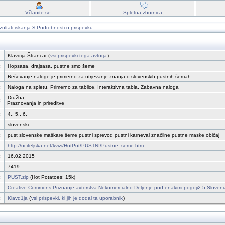
Včlanite se
Spletna zbornica
»
ultati iskanja
Podrobnosti o prispevku
:
Klavdija Štrancar (
vsi prispevki tega avtorja
)
:
Hopsasa, drajsasa, pustne smo šeme
:
Reševanje naloge je primerno za utrjevanje znanja o slovenskih pustnih šemah.
:
Naloga na spletu, Primerno za tablice, Interaktivna tabla, Zabavna naloga
Družba,
:
Praznovanja in prireditve
:
4., 5., 6.
:
slovenski
:
pust slovenske maškare šeme pustni sprevod pustni karneval značilne pustne maske običaj
:
http://uciteljska.net/kvizi/HotPot/PUSTNI/Pustne_seme.htm
:
16.02.2015
:
7419
:
PUST.zip
(Hot Potatoes; 15k)
:
Creative Commons Priznanje avtorstva-Nekomercialno-Deljenje pod enakimi pogoji2.5 Sloveni
:
Klavd1ja
(
vsi prispevki, ki jih je dodal ta uporabnik
)