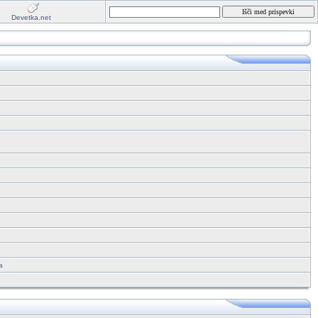
Devetka.net
a