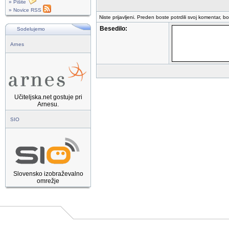
» Pišite
» Novice RSS
Niste prijavljeni. Preden boste potrdili svoj komentar, b
Besedilo:
Sodelujemo
Arnes
Učiteljska.net gostuje pri
Arnesu.
SIO
Slovensko izobraževalno
omrežje